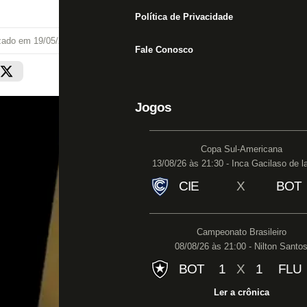
Política de Privacidade
izado em
19/05/26 às 10:11
Fale Conosco
Jogos
Copa Sul-Americana
13/08/26 às 21:30 - Inca Gacilaso de l
CIE
X
BOT
Campeonato Brasileiro
08/08/26 às 21:00 - Nilton Santo
BOT
1
X
1
FLU
Ler a crônica