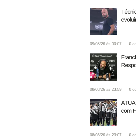
Técnic
evolui
09/08/26 às 00:07
0
c
Francl
Respon
08/08/26 às 23:59
0
c
ATUAÇ
com Fl
08/08/26 às 23:07
0
c