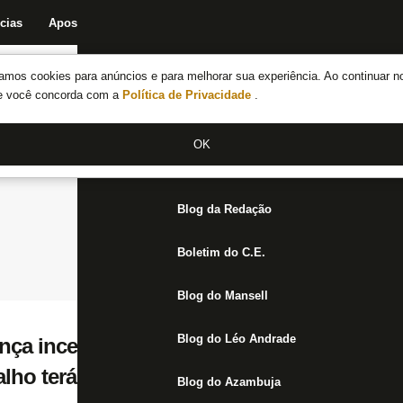
cias
Apostas
Fórum
Blog da Redação
Boletim do C.E.
Fechar menu principal
amos cookies para anúncios e para melhorar sua experiência. Ao continuar n
Notícias do Botafogo
te você concorda com a
Política de Privacidade
.
Fórum
OK
Jogos
Blog da Redação
Boletim do C.E.
Blog do Mansell
Blog do Léo Andrade
ença incerta em jogos do Botafogo até Co
lho terá decisão final
Blog do Azambuja