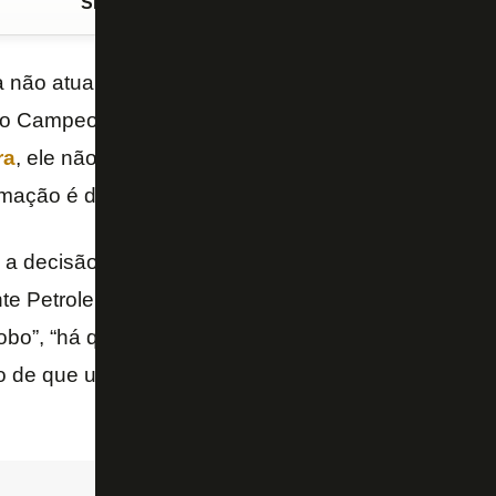
Siga o FogãoNET
no Google Discover
 não atuar contra o Corinthians, pensando em evita
 no Campeonato Brasileiro. Convocado para a
Copa 
ra
, ele não tem presença confirmada nas próximas p
ormação é de “O Globo”.
 a decisão final caberá ao técnico
Franclim Carval
e Petrolero, nesta quarta, pela Copa Sul-Americana
obo”, “há quem defenda que o treinador não utilize m
ão de que um jogador pode “escolher” o jogo em que