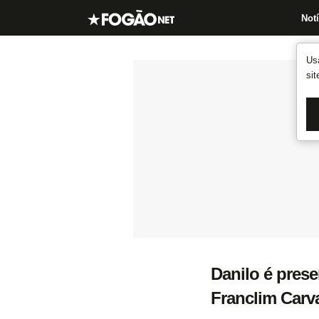
Notí
Us
si
Danilo é pres
Franclim Carva