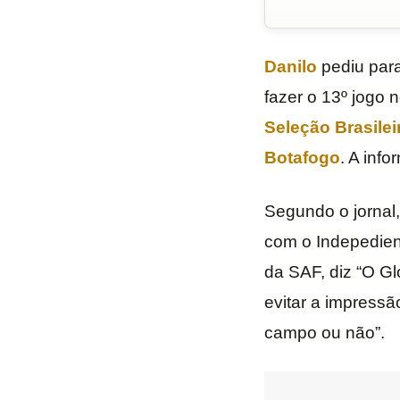
Danilo
pediu para
fazer o 13º jogo
Seleção Brasilei
Botafogo
. A inf
Segundo o jornal,
com o Indepedient
da SAF, diz “O Gl
evitar a impress
campo ou não”.