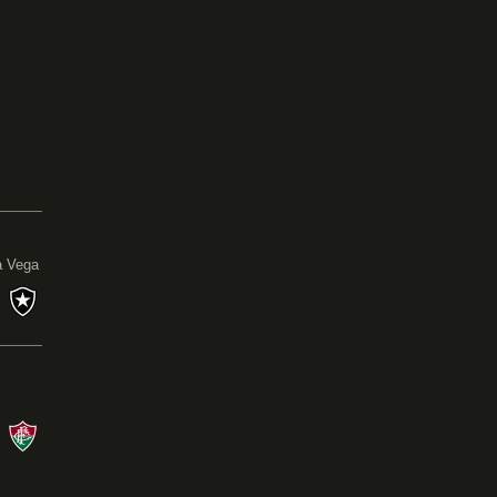
0
a Vega
s