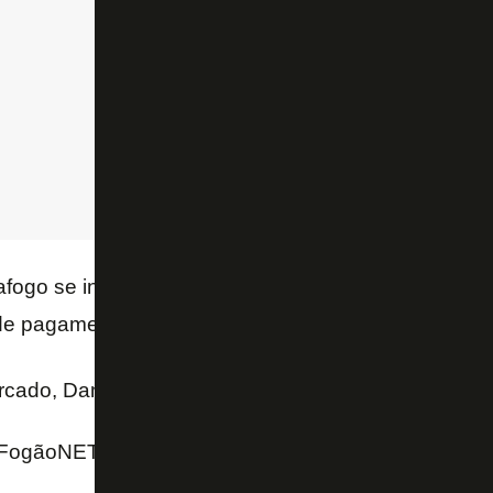
tafogo se incomodou com a postura de Danilo, enqua
de pagamentos atrasados com ele e com os empresá
rcado, Danilo deve ser vendido após a Copa do Mu
FogãoNET e O Globo