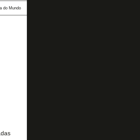
a do Mundo
Danilo
Franclim Carvalho
Seleção Bras
adas