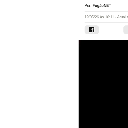
Por:
FogãoNET
19/05/26 às 10:11
- Atual