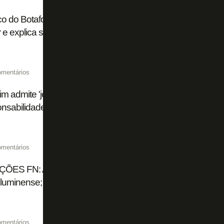
o do Botafogo vê Montoro abaixo dos dois jogos anteriores
r e explica substituição: ‘Estava morto’
omentários
im admite 'jogo pobre' em Botafogo 1 x 1 Fluminense: 'Est
sabilidade do treinador'
omentários
ÕES FN: Alex Telles e Montoro são os melhores do Bot
uminense; Villalba é o pior
omentários