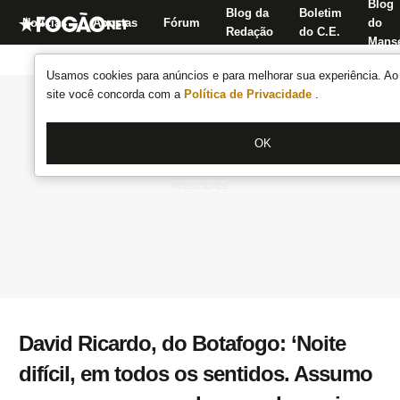
Blog
Blog da
Boletim
Notícias
Apostas
Fórum
do
Redação
do C.E.
Manse
Usamos cookies para anúncios e para melhorar sua experiência. Ao 
site você concorda com a
Política de Privacidade
.
OK
David Ricardo, do Botafogo: ‘Noite
difícil, em todos os sentidos. Assumo