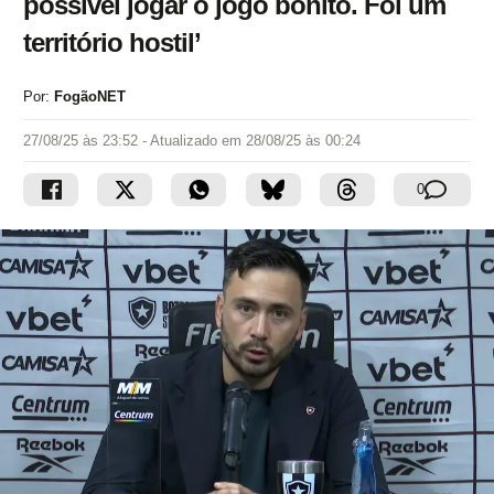
possível jogar o jogo bonito. Foi um
território hostil’
Por:
FogãoNET
27/08/25 às 23:52
- Atualizado em
28/08/25 às 00:24
0