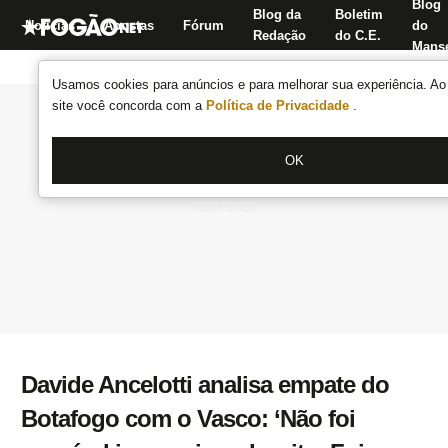
Blog
Blog da
Boletim
Notícias
Apostas
Fórum
do
Redação
do C.E.
Manse
Usamos cookies para anúncios e para melhorar sua experiência. Ao 
site você concorda com a
Política de Privacidade
.
OK
Davide Ancelotti analisa empate do
Botafogo com o Vasco: ‘Não foi