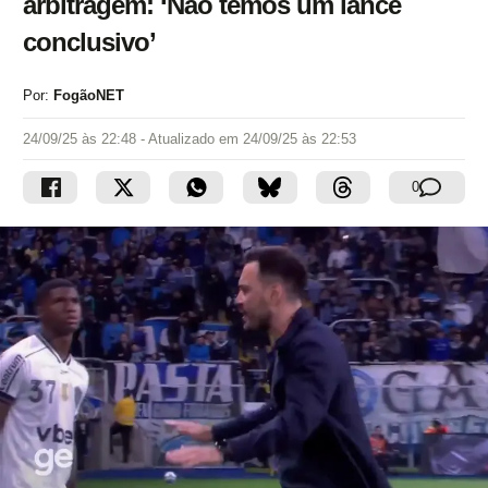
arbitragem: ‘Não temos um lance
conclusivo’
Por:
FogãoNET
24/09/25 às 22:48
- Atualizado em
24/09/25 às 22:53
0