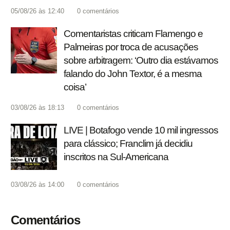
05/08/26 às 12:40
0
comentários
Comentaristas criticam Flamengo e
Palmeiras por troca de acusações
sobre arbitragem: ‘Outro dia estávamos
falando do John Textor, é a mesma
coisa’
03/08/26 às 18:13
0
comentários
LIVE | Botafogo vende 10 mil ingressos
para clássico; Franclim já decidiu
inscritos na Sul-Americana
03/08/26 às 14:00
0
comentários
Comentários