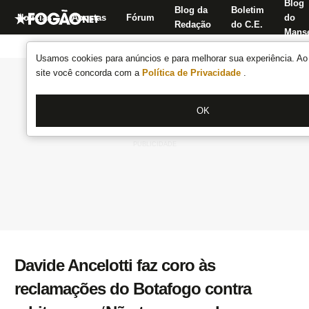
Blog
Blog da
Boletim
Notícias
Apostas
Fórum
do
Redação
do C.E.
Manse
Usamos cookies para anúncios e para melhorar sua experiência. Ao 
site você concorda com a
Política de Privacidade
.
OK
Davide Ancelotti faz coro às
reclamações do Botafogo contra