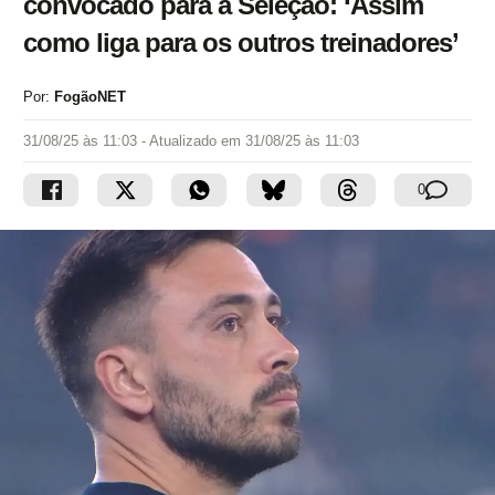
convocado para a Seleção: ‘Assim
como liga para os outros treinadores’
Por:
FogãoNET
31/08/25 às 11:03
- Atualizado em
31/08/25 às 11:03
0