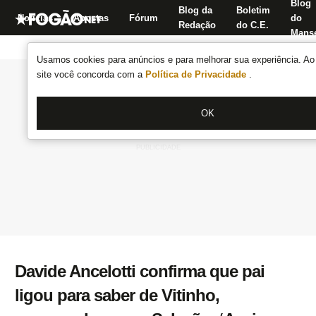
Blog
Blog da
Boletim
Notícias
Apostas
Fórum
do
Redação
do C.E.
Manse
Usamos cookies para anúncios e para melhorar sua experiência. Ao 
site você concorda com a
Política de Privacidade
.
OK
Davide Ancelotti confirma que pai
ligou para saber de Vitinho,