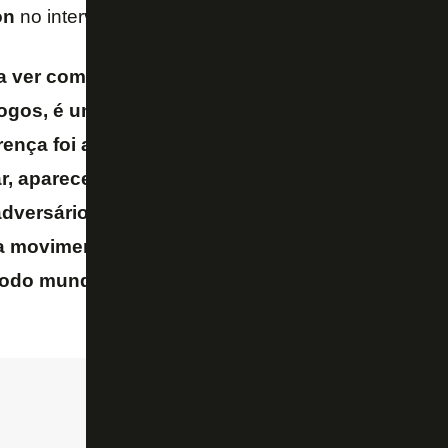
on
no intervalo não teve interferência.
 ver com a substituição, temos que tirar isso. 
jogos, é um grande jogador, nos ajudou muito e 
rença foi a postura. No primeiro tempo a gente c
r, aparecendo, associando bem o nosso time, c
adversário e atacando as costas. No segundo p
a movimentação, esse toque de bola. Mas é o tod
todo mundo
– disse Marlon, que chamou a responsa