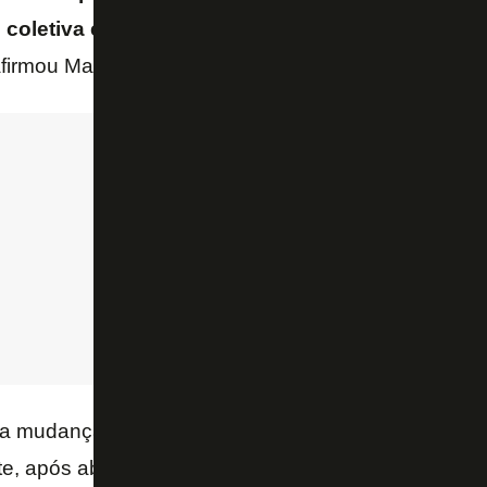
coletiva e individual em resultado, e não é o que
firmou Marlon.
 a mudança de atitude do time no segundo tempo par
e, após abrir 3 a 0 no primeiro tempo, e disse que a