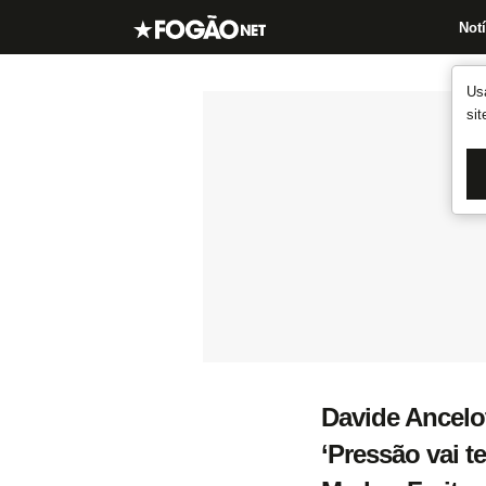
Notí
Us
si
Davide Ancelot
‘Pressão vai t