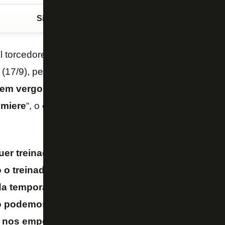
Siga o FogãoNET
no Google Discover
l torcedores foram ao Nilton Santos para
Botafogo
 (17/9), pelo
Campeonato
Brasileiro
. Após o jogo, 
 sem vergonha”
e
xingamentos
para o técnico
Davi
emiere
“, o capitão
Marlon Freitas
falou sobre a pre
r treinador que vier aqui vai ter, por tudo que fo
 o treinador, mas os jogadores também que che
 temporada passada. Pressão sempre vai existir
podemos colocar, porque são jogadores difere
, nos empenhando, mas precisamos converter o