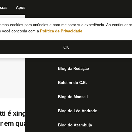
cias
Apostas
Fórum
Blog da Redação
Boletim do C.E.
Fechar menu principal
amos cookies para anúncios e para melhorar sua experiência. Ao continuar n
Notícias do Botafogo
te você concorda com a
Política de Privacidade
.
Fórum
OK
Jogos
Blog da Redação
Boletim do C.E.
Blog do Mansell
Blog do Léo Andrade
ti é xingado pela torcida após empate do 
er em qualquer treinador, nos jogadores ta
Blog do Azambuja