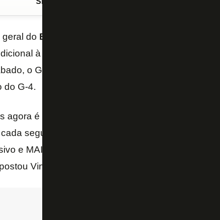
Siga o FogãoNET
no Google Discover
 geral do
Botafogo
,
Vinicius Assumpção
, foi às r
dicional à torcida alvinegra após um momento de ins
ábado, o Glorioso
perdeu de virada para o Avaí
no N
 do G-4.
as agora é a hora da serenidade e do apoio incondic
a cada segundo. Estamos na briga e fortes! Vamos 
sivo e MAIS OU MENOS NÃO SERVE! Nada resiste a
postou Vinicius no
Twitter
.