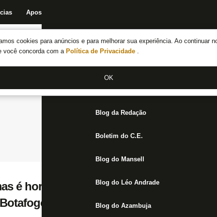
cias
Apostas
Fórum
Blog da Redação
Boletim do C.E.
Fechar menu principal
amos cookies para anúncios e para melhorar sua experiência. Ao continuar n
Notícias do Botafogo
te você concorda com a
Política de Privacidade
.
Fórum
OK
Jogos
Blog da Redação
Boletim do C.E.
Blog do Mansell
Blog do Léo Andrade
mas é hora de serenidade e apoio incondicion
 Botafogo
Blog do Azambuja