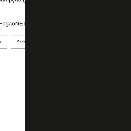
 FogãoNET
o
Série B
Vinicius Assumpção