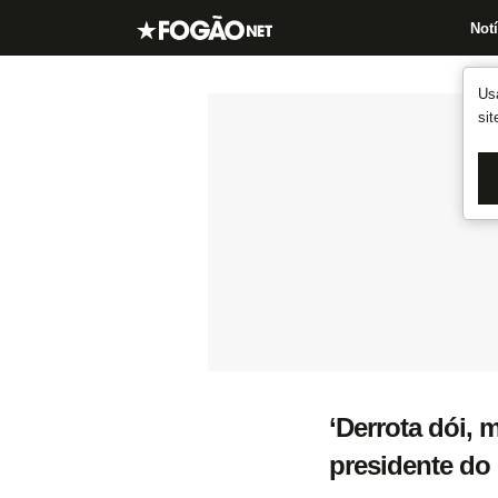
Notí
Us
si
‘Derrota dói, 
presidente do