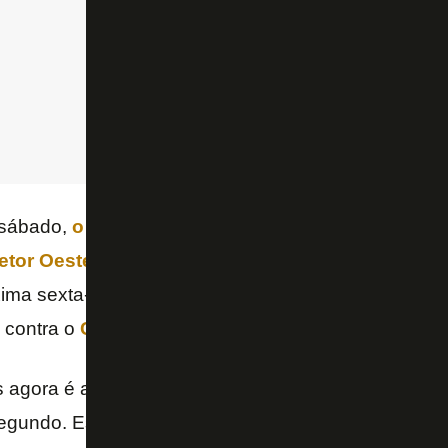
 sábado,
o técnico Enderson Moreira discutiu co
etor Oeste
, assunto que acabou dominando o noticiá
ima sexta-feira, o Glorioso tem mais um duelo direto
 contra o
CRB
.
s agora é a hora da serenidade e do apoio incondic
egundo. Estamos na briga e fortes! Vamos juntos!