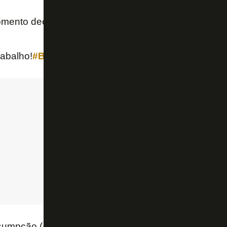
mento decisivo e MAIS OU MENOS NÃO SERVE!
rabalho!
#BotafogoForte
💪
sumpção (@viniciusasbfr)
October 3, 2021