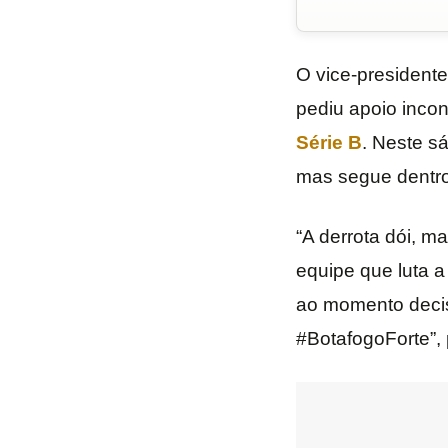
O vice-presidente
pediu apoio incon
Série B
. Neste s
mas segue dentro
“A derrota dói, m
equipe que luta 
ao momento deci
#BotafogoForte”, 