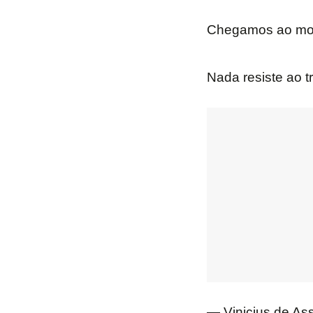
Chegamos ao mo
Nada resiste ao t
— Vinicius de As