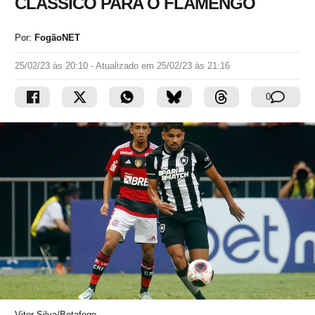
CLÁSSICO PARA O FLAMENGO
Por:
FogãoNET
25/02/23 às 20:10
- Atualizado em
25/02/23 às 21:16
0
Vitor Silva/Botafogo