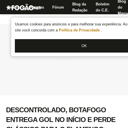
Blog
Blog da
Boletim
Notícias
Apostas
Fórum
do
Redação
do C.E.
Manse
Usamos cookies para anúncios e para melhorar sua experiência. Ao 
site você concorda com a
Política de Privacidade
.
OK
DESCONTROLADO, BOTAFOGO
ENTREGA GOL NO INÍCIO E PERDE