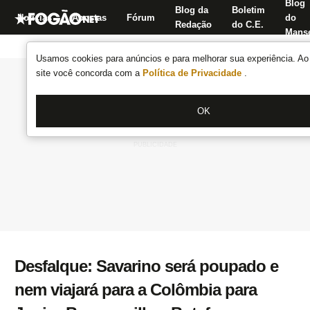
Blog
Blog da
Boletim
Notícias
Apostas
Fórum
do
Redação
do C.E.
Manse
Usamos cookies para anúncios e para melhorar sua experiência. Ao 
site você concorda com a
Política de Privacidade
.
OK
Desfalque: Savarino será poupado e
nem viajará para a Colômbia para