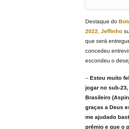
Destaque do
Bot
2022
,
Jeffinho
su
que será entregu
concedeu entrevis
escondeu o desejo
–
Estou muito fe
jogar no sub-23
Brasileiro (Aspi
graças a Deus e
me ajudado bast
prêmio e que o 