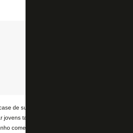
case de sucesso do projeto do
Botafogo B
, idealiz
ar jovens talentos para amadurecerem antes de ch
finho comentou sobre a filosofia do clube de oportun