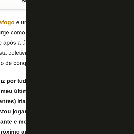
Siga o FogãoNET
no Google Discover
afogo
e um dos maiores dribladores do
Campeonato
rge como um dos candidatos ao prêmio de revelaçã
e após a última rodada pela
CBF
. O jovem atacante 
ta coletiva na manhã desta sexta-feira (4/11), no CT
 de conquistar esse troféu.
liz por tudo que vem acontecendo na minha vida.
, meu último ano, estava bem chateado porque n
rantes) iria acontecer, mas Deus sabe o que faz, v
stou jogando muito bem, meus companheiros e 
ante e me dado confiança. Espero que possa ga
próximo ano seja um ano também muito gratifica