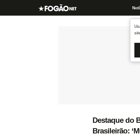
Notí
Us
si
Destaque do B
Brasileirão: ‘