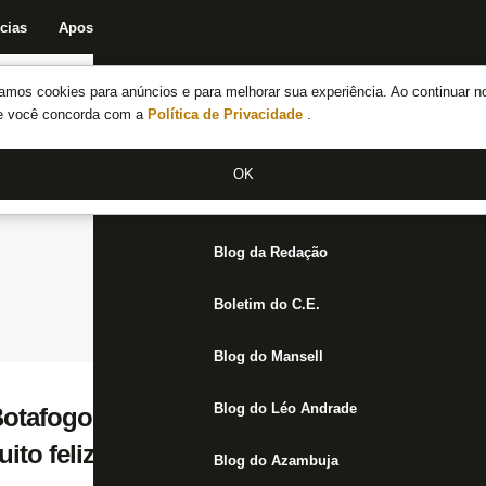
cias
Apostas
Fórum
Blog da Redação
Boletim do C.E.
Fechar menu principal
amos cookies para anúncios e para melhorar sua experiência. Ao continuar n
Notícias do Botafogo
te você concorda com a
Política de Privacidade
.
Fórum
OK
Jogos
Blog da Redação
Boletim do C.E.
Blog do Mansell
Blog do Léo Andrade
otafogo, Jeffinho sonha com prêmio de re
Muito feliz por tudo que vem acontecendo n
Blog do Azambuja