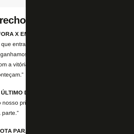
 trechos da coletiva de Jeffinh
ORA X EM CASA:
“O campeonato é muito difícil e 
e entramos para jogar fora de casa entramos para
ganhamos de times complicados, perdemos para ti
om a vitória, os resultados não estão acontecendo,
onteçam.”
ÚLTIMO DA 36ª RODADA:
“Dependemos de outros
o nosso primeiro, não adianta acontecerem os resul
parte.”
OTA PARA O CUIABÁ:
“É a mesma de todos os jog