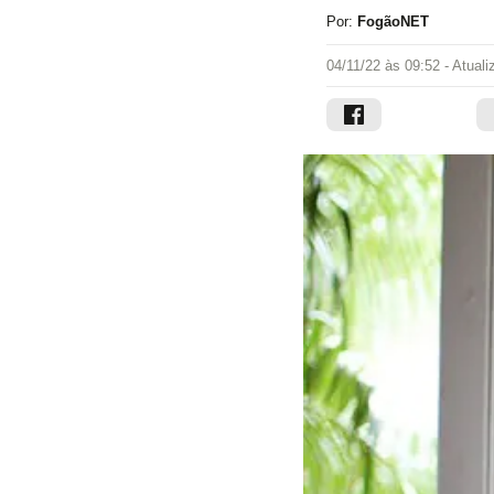
Por:
FogãoNET
04/11/22 às 09:52
- Atual