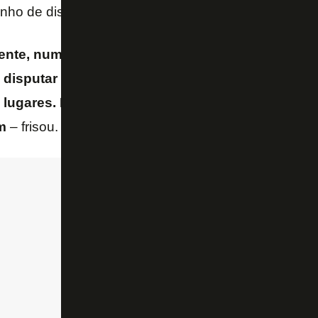
nho de disputar a Libertadores em 2023.
ente, numa tinha jogado um Campeonato Brasilei
e disputar a Libertadores, estou muito empenhad
lugares. Esse projeto para todos que vieram do 
m
– frisou.