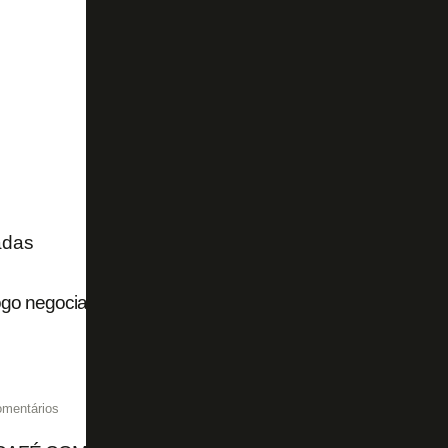
adas
go negocia zagueiro Danillo com o futebol português
omentários