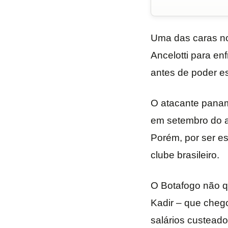
Uma das caras no
Ancelotti para en
antes de poder es
O atacante panam
em setembro do a
Porém, por ser es
clube brasileiro.
O Botafogo não qu
Kadir – que cheg
salários custead