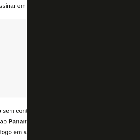
ssinar em junho contrato profissional válido até 2028
 sem contrato, Kadir ficou aprimorando parte física e
 ao
Panamá
para não ficar tanto tempo sem a famíli
afogo em agosto e tem quatro gols marcados em seis