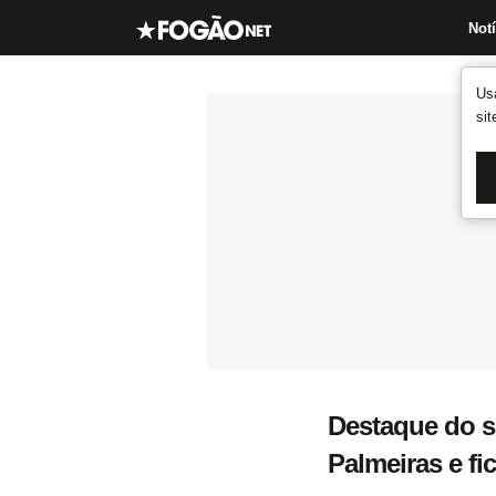
Notí
Us
si
Destaque do su
Palmeiras e f