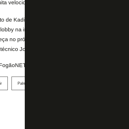
ta velocidade e força.
 de Kadir na base do clube campeão brasileiro e d
lobby na imprensa local pela sua convocação par
ça no próximo fim de semana no Chile. O atacante,
técnico Jorge Dely.
FogãoNET e GE
r
Palmeiras
Panamá
sub-20