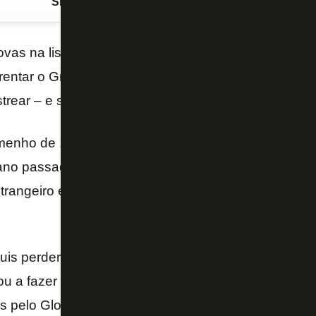
Siga o FogãoNET
no Google Discover
vas na lista de relacionados do
Botafogo
pelo técn
frentar o Grêmio,
Kadir
ficou treinando no clube por
trear – e se destacar – no
sub-20
, contou o “GE”.
enho de 18 anos foi captado pelo departamento de
no passado, após se destacar num torneio realizad
trangeiro e menor de idade, não poderia assinar co
is perder a oportunidade e assinou um pré-contrat
ou a fazer um período de testes no
Palmeiras
antes 
os pelo Glorioso como se ele estivesse normalmente