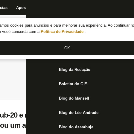
cias
Apostas
Fórum
Blog da Redação
Boletim do C.E.
Fechar menu principal
amos cookies para anúncios e para melhorar sua experiência. Ao continuar n
Notícias do Botafogo
te você concorda com a
Política de Privacidade
.
Fórum
OK
Jogos
Blog da Redação
Boletim do C.E.
Blog do Mansell
Blog do Léo Andrade
b-20 e relacionado por Davide, Kadir fez t
icou um ano só treinando até poder assina
Blog do Azambuja