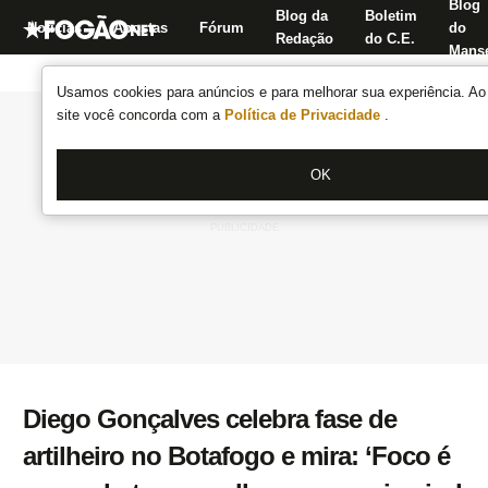
Blog
Blog da
Boletim
Notícias
Apostas
Fórum
do
Redação
do C.E.
Manse
Usamos cookies para anúncios e para melhorar sua experiência. Ao 
site você concorda com a
Política de Privacidade
.
OK
Diego Gonçalves celebra fase de
artilheiro no Botafogo e mira: ‘Foco é