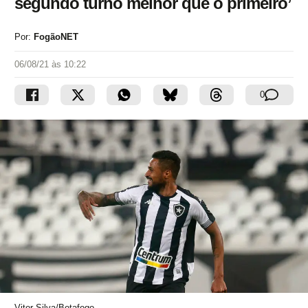
segundo turno melhor que o primeiro’
Por:
FogãoNET
06/08/21 às 10:22
0
Vitor Silva/Botafogo