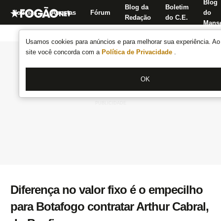
Blog
Blog da
Boletim
Notícias
Apostas
Fórum
do
Redação
do C.E.
Manse
Usamos cookies para anúncios e para melhorar sua experiência. Ao 
site você concorda com a
Política de Privacidade
.
OK
Diferença no valor fixo é o empecilho
para Botafogo contratar Arthur Cabral,