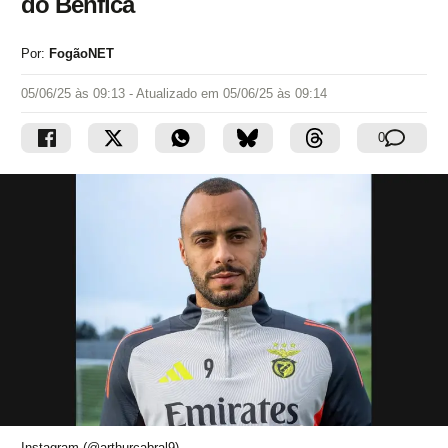
do Benfica
Por:
FogãoNET
05/06/25 às 09:13
- Atualizado em
05/06/25 às 09:14
0
Instagram (@arthurcabral9)