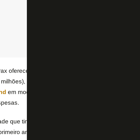
rax ofereceu garantia de pagamento de R$ 61 milhõe
milhões),
Fluminense
(R$ 14 milhões) e clubes pe
nd
em modelo de divisão de receitas, mas não arrec
spesas.
ade que tinha para entrar no mercado. Abri mão de 
rimeiro ano com a venda de direitos de transmissão