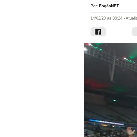
Por:
FogãoNET
14/02/23 às 08:24
- Atual