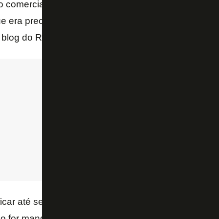
o comercial a ponto de cobrir as despesas. Isso está
e era preciso comprar um contrato longo – disse
Br
 blog do Rodrigo Mattos
icar até sem transmissão da final do Campeonato Ca
o for mandante da grande decisão. Assim, pretende 