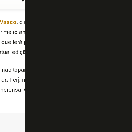
Siga o FogãoNET
no Google Discover
Vasco
, o modelo para direitos de TV do
Campeonat
rimeiro ano. Parceira da
Ferj
, a
Brax
admitiu ao blo
 que terá prejuízo em 2023 e revelou que fará nova
atual edição do Estadual.
não toparam assinar o contrato coletivo de TV por 
da Ferj, na qual o
Flamengo
receberia o dobro do va
mprensa. Os clubes preferiram ir por outro caminho 