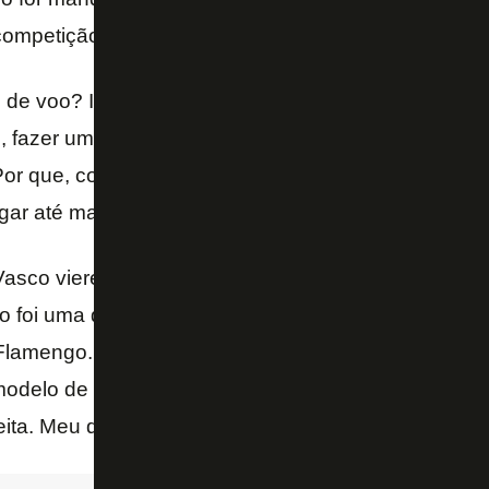
competição.
 de voo? Imediatamente, quando acabar o campeon
 fazer uma oferta substancial para que fiquem confo
Por que, com o tempo, acho que a gente está pagan
gar até mais – explicou Bruno Rodrigues.
Vasco vierem sob as circunstâncias que tão aprese
so foi uma divergência muita grande, Fluminense to
 Flamengo. Se toparem esse modelo? Falei para os 
odelo de divisão de receitas. Saiu muito na imprens
eita. Meu dinheiro é esse aqui, eles se decidem – ga