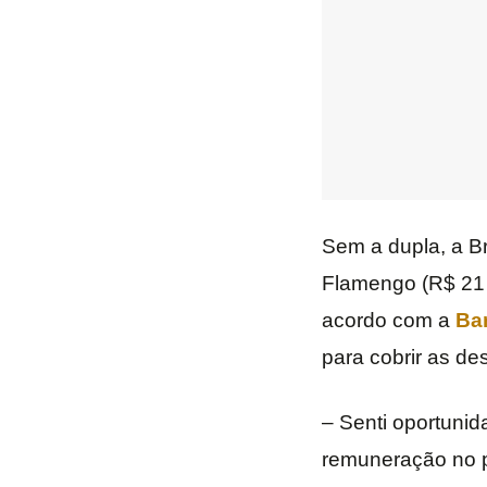
Sem a dupla, a B
Flamengo (R$ 21 
acordo com a
Ba
para cobrir as de
– Senti oportunid
remuneração no p