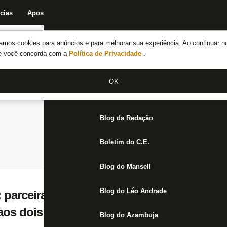
cias
Apostas
Fórum
Blog da Redação
Boletim do C.E.
Fechar menu principal
amos cookies para anúncios e para melhorar sua experiência. Ao continuar n
Notícias do Botafogo
te você concorda com a
Política de Privacidade
.
Fórum
OK
Jogos
Blog da Redação
Boletim do C.E.
Blog do Mansell
Blog do Léo Andrade
: parceira da Ferj admite prejuízo sem Bot
aos dois após o Carioca
Blog do Azambuja