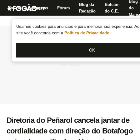
Blog
Blog da
Boletim
Notícias
Apostas
Fórum
do
Redação
do C.E.
Manse
Usamos cookies para anúncios e para melhorar sua experiência. Ao 
site você concorda com a
Política de Privacidade
.
OK
Diretoria do Peñarol cancela jantar de
cordialidade com direção do Botafogo