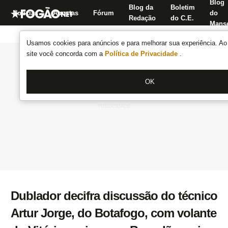
Blog
Blog da
Boletim
Notícias
Apostas
Fórum
do
Redação
do C.E.
Manse
Usamos cookies para anúncios e para melhorar sua experiência. Ao 
site você concorda com a
Política de Privacidade
.
OK
Dublador decifra discussão do técnico
Artur Jorge, do Botafogo, com volante