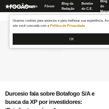
Blog
Blog da
Boletim
Notícias
Apostas
Fórum
do
Redação
do C.E.
Manse
Usamos cookies para anúncios e para melhorar sua experiência. Ao 
site você concorda com a
Política de Privacidade
.
OK
Durcesio fala sobre Botafogo S/A e
busca da XP por investidores: