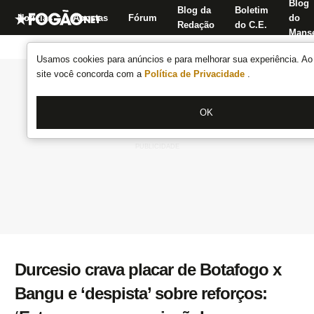
Blog
Blog da
Boletim
Notícias
Apostas
Fórum
do
Redação
do C.E.
Manse
Usamos cookies para anúncios e para melhorar sua experiência. Ao 
site você concorda com a
Política de Privacidade
.
OK
Durcesio crava placar de Botafogo x
Bangu e ‘despista’ sobre reforços: