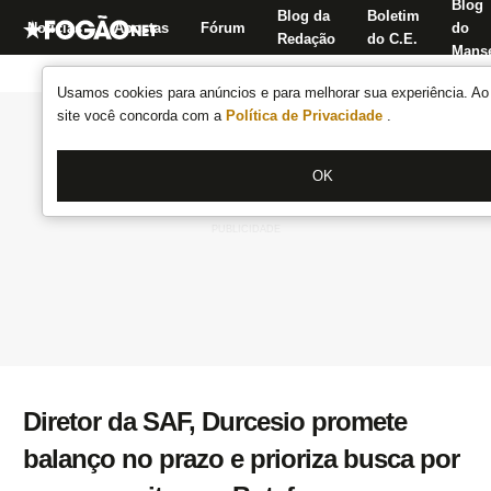
Blog
Blog da
Boletim
Notícias
Apostas
Fórum
do
Redação
do C.E.
Manse
Usamos cookies para anúncios e para melhorar sua experiência. Ao 
site você concorda com a
Política de Privacidade
.
OK
Diretor da SAF, Durcesio promete
balanço no prazo e prioriza busca por