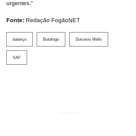
urgentes.”
Fonte:
Redação FogãoNET
balanço
Botafogo
Durcesio Mello
SAF