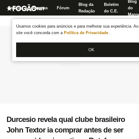
Blog
Blog da
Boletim
Notícias
Apostas
Fórum
do
Redação
do C.E.
Manse
Usamos cookies para anúncios e para melhorar sua experiência. Ao 
site você concorda com a
Política de Privacidade
.
OK
Durcesio revela qual clube brasileiro
John Textor ia comprar antes de ser