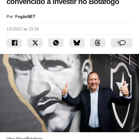
convencido a investir no Botafogo
Por:
FogãoNET
13/10/22 às 21:50
0
Vitor Silva/Botafogo