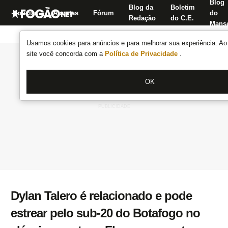
Blog
Blog da
Boletim
Notícias
Apostas
Fórum
do
Redação
do C.E.
Manse
Usamos cookies para anúncios e para melhorar sua experiência. Ao 
site você concorda com a
Política de Privacidade
.
OK
Dylan Talero é relacionado e pode
estrear pelo sub-20 do Botafogo no