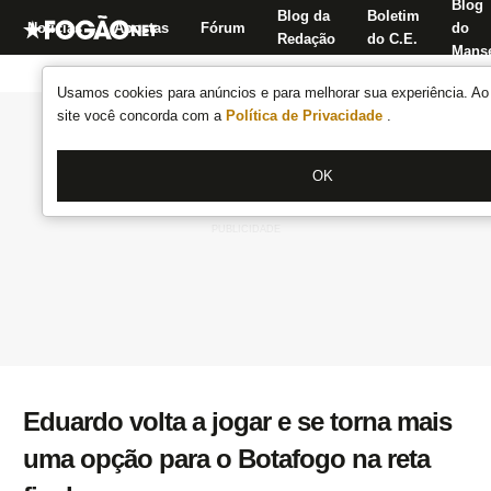
Blog
Blog da
Boletim
Notícias
Apostas
Fórum
do
Redação
do C.E.
Manse
Usamos cookies para anúncios e para melhorar sua experiência. Ao 
site você concorda com a
Política de Privacidade
.
OK
Eduardo volta a jogar e se torna mais
uma opção para o Botafogo na reta