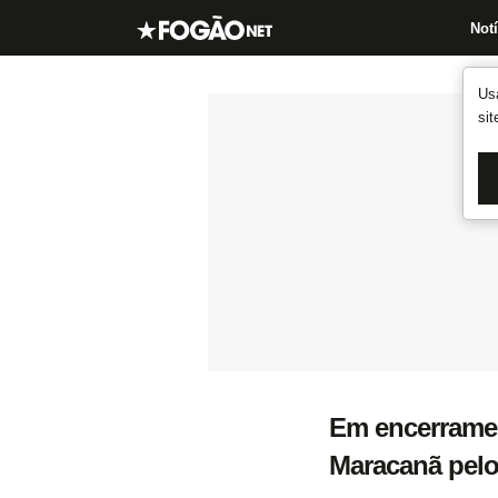
Notí
Us
si
Em encerramen
Maracanã pelo 