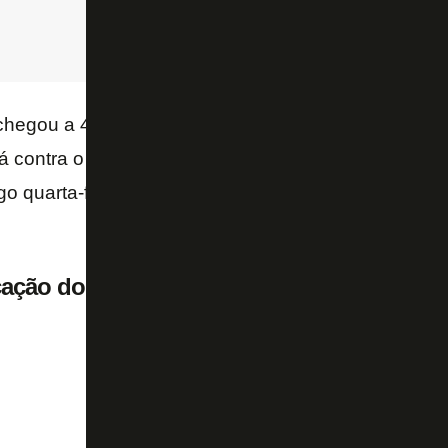
 chegou a 42 pontos, na décima colocação. O time a
 contra o Athletico-PR, na Ligga Arena, sábado. Na
go quarta-feira em Belo Horizonte, a princípio com 
cação do Brasileirão: