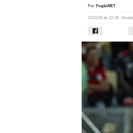
Por:
FogãoNET
13/11/24 às 22:18
- Atual