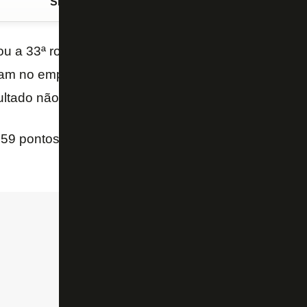
Siga o FogãoNET
no Google Discover
ou a 33ª rodada do
Campeonato Brasileiro-2024
,
F
am no empate em 0 a 0, na noite desta quarta-feira (
sultado não foi bom para nenhuma das equipes.
 59 pontos, na quarta posição, com nove a menos qu