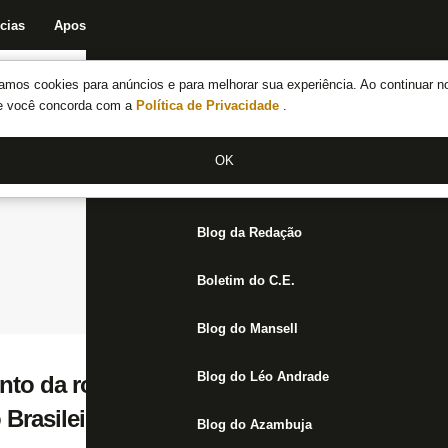
cias
Apostas
Fórum
Blog da Redação
Boletim do C.E.
Fechar menu principal
amos cookies para anúncios e para melhorar sua experiência. Ao continuar n
Notícias do Botafogo
te você concorda com a
Política de Privacidade
.
Fórum
OK
Jogos
Blog da Redação
Boletim do C.E.
Blog do Mansell
Blog do Léo Andrade
to da rodada, Flamengo e Atlético-MG e
Brasileirão
Blog do Azambuja