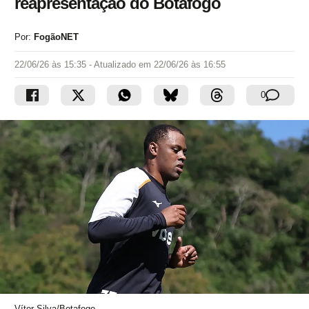
reapresentação do Botafogo
Por:
FogãoNET
22/06/26 às 15:35
- Atualizado em
22/06/26 às 16:55
0
Vítor Silva/Botafogo