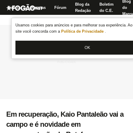
Blog
Blog da
Boletim
Notícias
Apostas
Fórum
do
Redação
do C.E.
Manse
Usamos cookies para anúncios e para melhorar sua experiência. Ao 
site você concorda com a
Política de Privacidade
.
OK
Em recuperação, Kaio Pantaleão vai a
campo e é novidade em