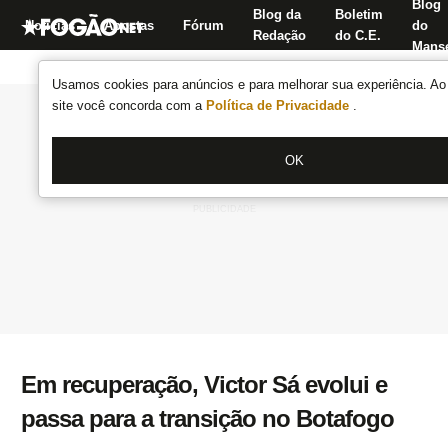
Blog
Blog da
Boletim
Notícias
Apostas
Fórum
do
Redação
do C.E.
Manse
Usamos cookies para anúncios e para melhorar sua experiência. Ao 
site você concorda com a
Política de Privacidade
.
OK
Em recuperação, Victor Sá evolui e
passa para a transição no Botafogo