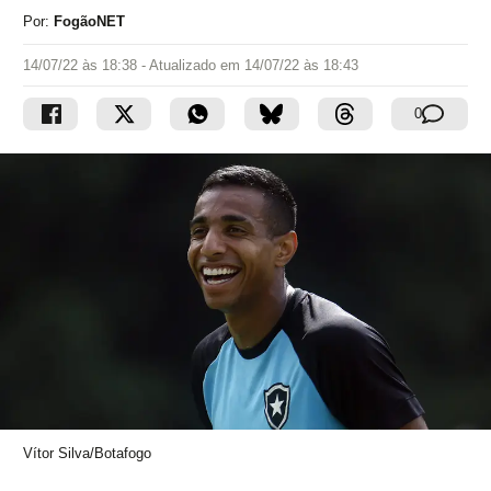
Por:
FogãoNET
14/07/22 às 18:38
- Atualizado em
14/07/22 às 18:43
0
Vítor Silva/Botafogo