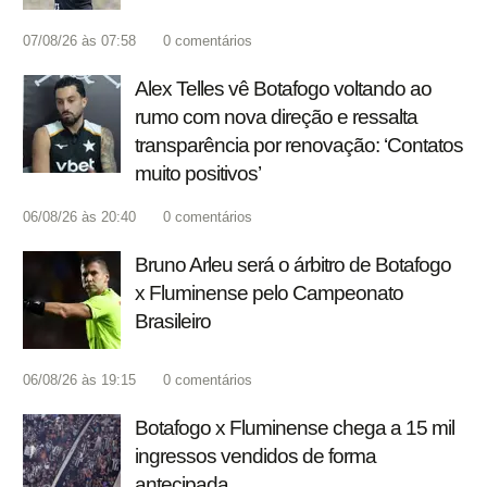
07/08/26 às 07:58
0
comentários
Alex Telles vê Botafogo voltando ao
rumo com nova direção e ressalta
transparência por renovação: ‘Contatos
muito positivos’
06/08/26 às 20:40
0
comentários
Bruno Arleu será o árbitro de Botafogo
x Fluminense pelo Campeonato
Brasileiro
06/08/26 às 19:15
0
comentários
Botafogo x Fluminense chega a 15 mil
ingressos vendidos de forma
antecipada