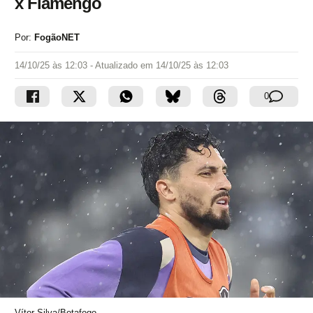
x Flamengo
Por:
FogãoNET
14/10/25 às 12:03
- Atualizado em
14/10/25 às 12:03
0
Vítor Silva/Botafogo