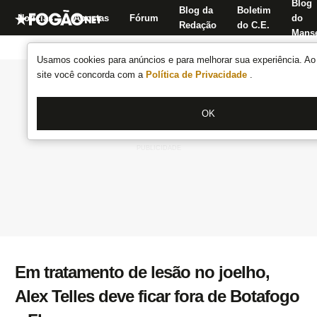
Blog
Blog da
Boletim
Notícias
Apostas
Fórum
do
Redação
do C.E.
Manse
Usamos cookies para anúncios e para melhorar sua experiência. Ao 
site você concorda com a
Política de Privacidade
.
OK
Em tratamento de lesão no joelho,
Alex Telles deve ficar fora de Botafogo