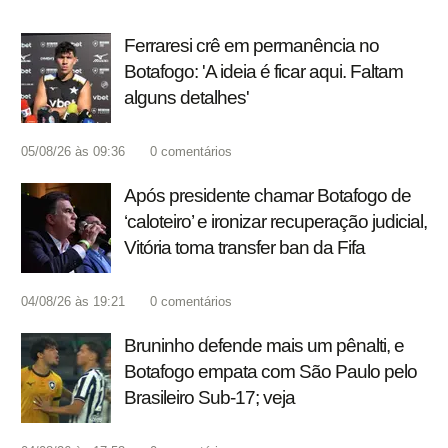
Ferraresi crê em permanência no
Botafogo: 'A ideia é ficar aqui. Faltam
alguns detalhes'
05/08/26 às 09:36
0
comentários
Após presidente chamar Botafogo de
‘caloteiro’ e ironizar recuperação judicial,
Vitória toma transfer ban da Fifa
04/08/26 às 19:21
0
comentários
Bruninho defende mais um pênalti, e
Botafogo empata com São Paulo pelo
Brasileiro Sub-17; veja