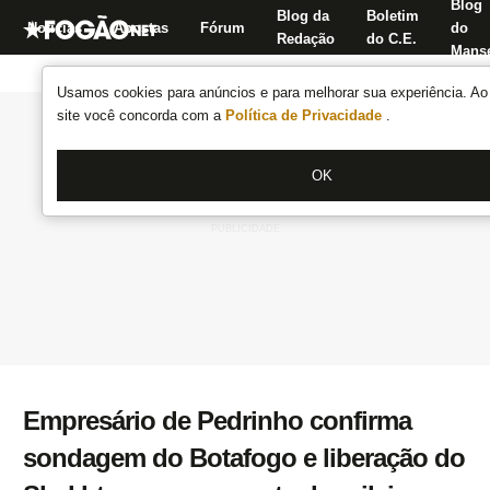
Blog
Blog da
Boletim
Notícias
Apostas
Fórum
do
Redação
do C.E.
Manse
Usamos cookies para anúncios e para melhorar sua experiência. Ao 
site você concorda com a
Política de Privacidade
.
OK
Empresário de Pedrinho confirma
sondagem do Botafogo e liberação do