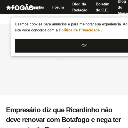
Blog
Blog da
Boletim
Notícias
Apostas
Fórum
do
Redação
do C.E.
Manse
Usamos cookies para anúncios e para melhorar sua experiência. Ao 
site você concorda com a
Política de Privacidade
.
OK
Empresário diz que Ricardinho não
deve renovar com Botafogo e nega ter