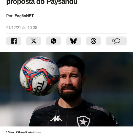
proposta do Paysandu
Por:
FogãoNET
21/12/21 às 10:38
0
Vitor Silva/Botafogo