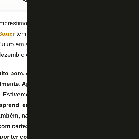
Siga o FogãoNET
no Google Discover
 empréstimo com o
Rizespor
, atual oitavo colocado 
Sauer
tem mais dois jogos com o clube na tempora
futuro em aberto. O meia prioriza o retorno ao
Botaf
 dezembro do ano que vem.
to bom, de muito aprendizado, de adaptação nos
mente. Após isso, acredito que consegui fazer b
 Estivemos muito perto da
Liga Europa
. Com cer
prendi em diversos sentidos, não só na parte de
ambém, na questão de cultura e idioma. Agora, p
om certeza minha prioridade é o Botafogo, por t
or ter contrato
– afirmou Gustavo Sauer, ao jornal 