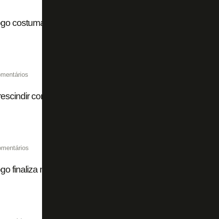
go costuma se reforçar no último dia de janela; clube aind
mentários
escindir com Botafogo, Gustavo Sauer é anunciado por cl
omentários
go finaliza negociação de rescisão, e Gustavo Sauer não 