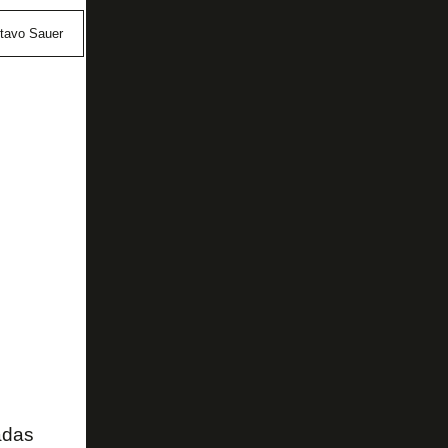
tavo Sauer
Rizespor
adas