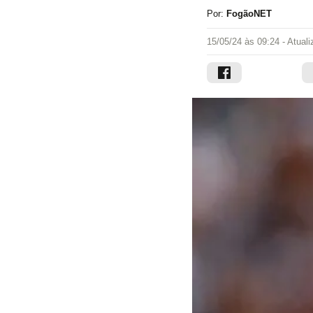
Por:
FogãoNET
15/05/24 às 09:24
- Atual