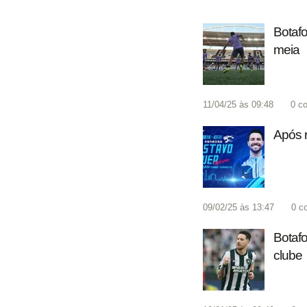
Botafo
meia
11/04/25 às 09:48
0
co
Após r
09/02/25 às 13:47
0
c
Botafo
clube