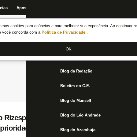
cias
Apostas
Fórum
Blog da Redação
Boletim do C.E.
Fechar menu principal
amos cookies para anúncios e para melhorar sua experiência. Ao continuar n
Notícias do Botafogo
te você concorda com a
Política de Privacidade
.
Fórum
OK
Jogos
Blog da Redação
Boletim do C.E.
Blog do Mansell
Blog do Léo Andrade
 Rizespor, Gustavo Sauer dá indicativo de
prioridade é o Botafogo’
Blog do Azambuja