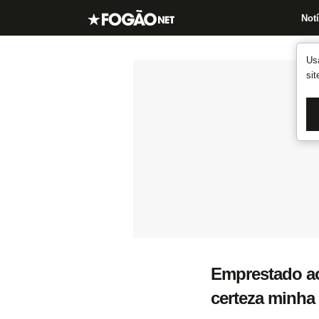
Notí
Us
si
Emprestado ao
certeza minha 