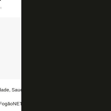
.
ade, Sauer fez 33 jogos, com um gol e uma assistên
FogãoNET e Extra