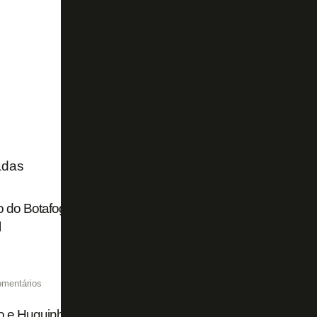
adas
 do Botafogo mostra para Franclim Carvalho que é preci
l
omentários
o e Huguinho prestigiam título do Botafogo do Torneio OP