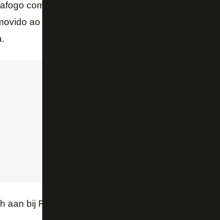
tafogo com o empréstimo é dar mais rodagem para o
movido ao elenco principal e recentemente convidad
a.
ich aan bij RWDM Brussels, komende van Botafogo!