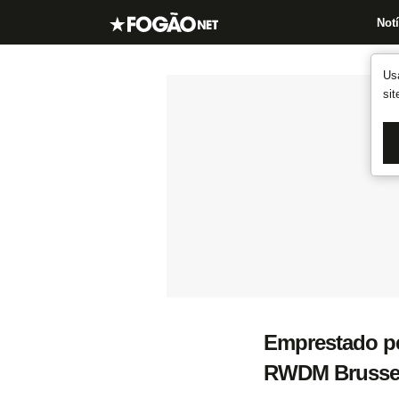
Notí
Us
si
Emprestado pe
RWDM Brusse