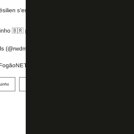
ésilien s’engage pour un prêt d’un an.
inho 🇧🇷
pic.twitter.com/AE0M7i30E9
s (@rwdm_brussels)
September 8, 2025
 FogãoNET
uinho
RWDM Brussels