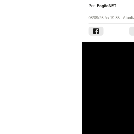
Por:
FogãoNET
08/09/25 às 19:35
- Atual