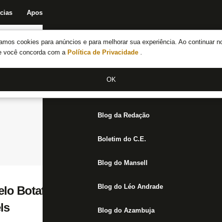
cias
Apostas
Fórum
Blog da Redação
Boletim do C.E.
Fechar menu principal
amos cookies para anúncios e para melhorar sua experiência. Ao continuar n
Notícias do Botafogo
te você concorda com a
Política de Privacidade
.
Fórum
OK
Jogos
Blog da Redação
Boletim do C.E.
Blog do Mansell
Blog do Léo Andrade
lo Botafogo, Huguinho é anunciado com 
ls
Blog do Azambuja