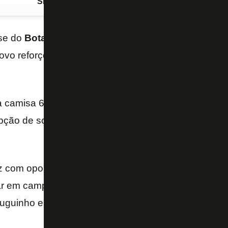
Siga o FogãoNET
no Google Discover
se do
Botafogo
, o volante
Huguinho
foi anunciado 
novo reforço do
RWDM Brussels
, clube belga da ho
a camisa 6 do RWDM e foi emprestado até junho de 
pção de solicitar seu retorno a qualquer momento, 
iz com oportunidade de vestir esta camisa. Estou mu
ar em campo e ajudar meus companheiros a alcançar
Huguinho em sua chegada.