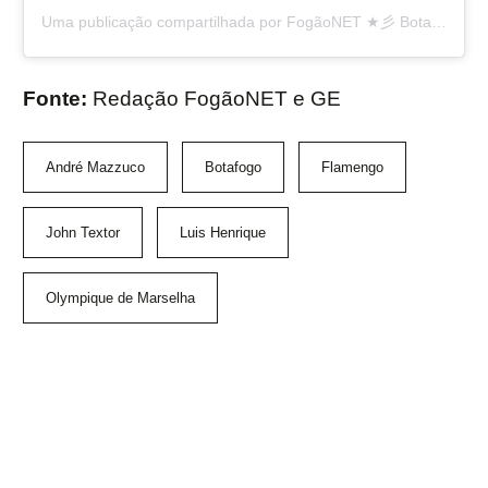
Uma publicação compartilhada por FogãoNET ★彡 Botafogo FR 👨🏽‍💻🔥 (@fogaonet)
Fonte:
Redação FogãoNET e GE
André Mazzuco
Botafogo
Flamengo
John Textor
Luis Henrique
Olympique de Marselha