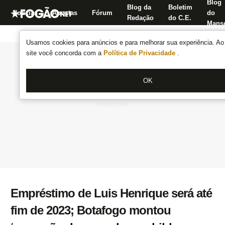
Blog
Blog da
Boletim
Notícias
Apostas
Fórum
do
Redação
do C.E.
Manse
Usamos cookies para anúncios e para melhorar sua experiência. Ao 
site você concorda com a
Política de Privacidade
.
OK
Empréstimo de Luis Henrique será até
fim de 2023; Botafogo montou