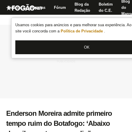
Blog
Blog da
Boletim
Notícias
Apostas
Fórum
do
Redação
do C.E.
Manse
Usamos cookies para anúncios e para melhorar sua experiência. Ao 
site você concorda com a
Política de Privacidade
.
OK
Enderson Moreira admite primeiro
tempo ruim do Botafogo: ‘Abaixo