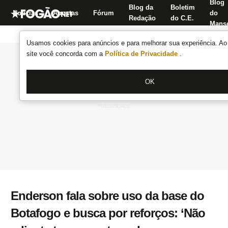
Blog
Blog da
Boletim
Notícias
Apostas
Fórum
do
Redação
do C.E.
Manse
Usamos cookies para anúncios e para melhorar sua experiência. Ao 
site você concorda com a
Política de Privacidade
.
OK
Enderson fala sobre uso da base do
Botafogo e busca por reforços: ‘Não