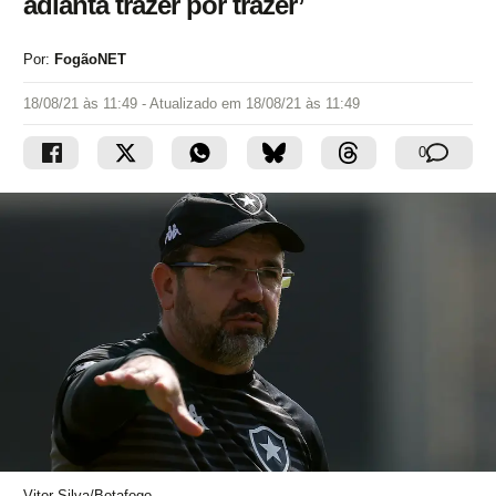
adianta trazer por trazer’
Por:
FogãoNET
18/08/21 às 11:49
- Atualizado em
18/08/21 às 11:49
0
Vitor Silva/Botafogo