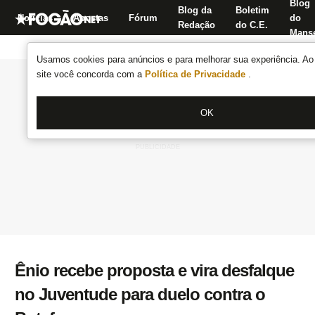
Blog
Blog da
Boletim
Notícias
Apostas
Fórum
do
Redação
do C.E.
Manse
Usamos cookies para anúncios e para melhorar sua experiência. Ao 
site você concorda com a
Política de Privacidade
.
OK
Ênio recebe proposta e vira desfalque
no Juventude para duelo contra o