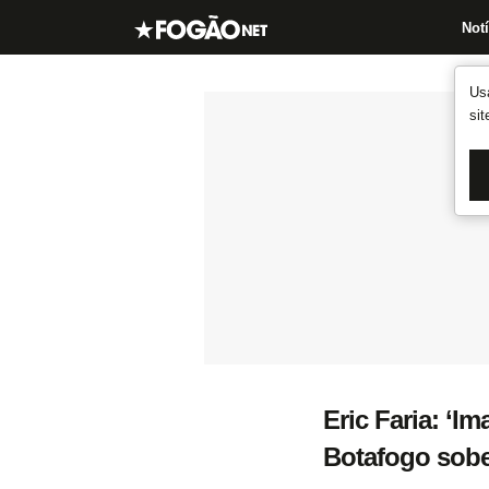
Notí
Us
si
Eric Faria: ‘I
Botafogo sobe