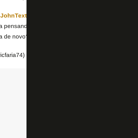
JohnTextor
com a torcida são incríveis. Ele com a 
a pensando: “Pq eu demorei tanto para comprar o
@
 de novo? Quebra tudo, patrão!!!
icfaria74)
May 15, 2022