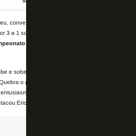
Siga o FogãoNET
no Google Discover
u, convenceu e fez a festa mais bonita do fim de 
por 3 a 1 sobre o
Fortaleza
, neste domingo, no
Estád
peonato Brasileiro
, o repórter da TV Globo
Eric Fa
be e sobe na tabela. E essa vitória é importante po
. Quebra o gelo das rodadas anteriores no Niltão. S
entusiasmo que o clube há tempos não vivia. Que al
tacou Eric Faria.