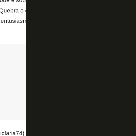
obe e sobe na tabela. E essa vitória é importante p
. Quebra o gelo das rodadas anteriores no Niltão. S
entusiasmo que o clube há tempos não vivia. Que al
icfaria74)
May 15, 2022