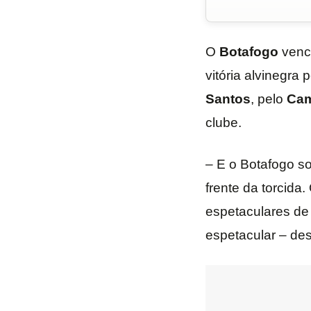
O
Botafogo
vence
vitória alvinegra 
Santos
, pelo
Cam
clube.
– E o Botafogo so
frente da torcida
espetaculares de 
espetacular – des