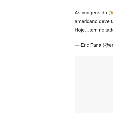
As imagens do
@
americano deve t
Hoje…tem noitada
— Eric Faria (@er