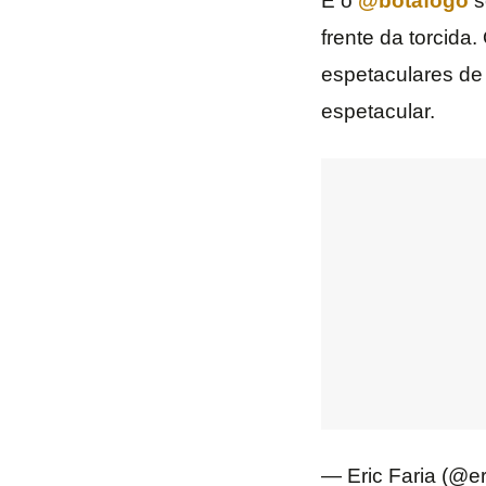
E o
@botafogo
s
frente da torcida
espetaculares de 
espetacular.
— Eric Faria (@er