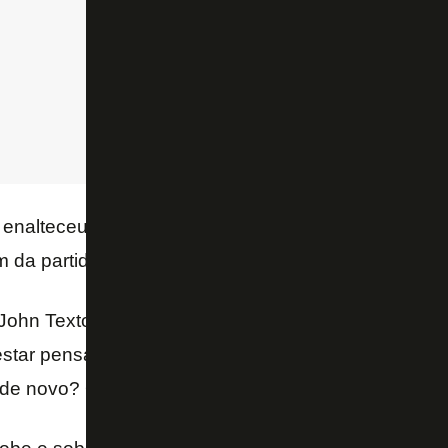
da enalteceu o empresário americano
John Textor
, p
 da partida.
ohn Textor com a torcida são incríveis. Ele com a b
star pensando: “Por que eu demorei tanto para com
de novo? Quebra tudo, patrão!!! – completou.