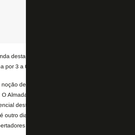
inda destacou que Thiago Almada, outro ex-Botafogo
ina por 3 a 0 sobre a Venezuela.
a noção de como era o time do Botafogo no passado
. O Almada hoje, destaque na Argentina, campeão d
ncial destaque no Brasil, enfim, para a Copa. Esses
é outro dia aqui, jogando no Botafogo. Não à toa o 
bertadores – concluiu.