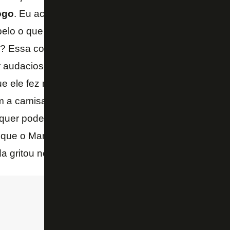
ogo
. Eu acho que cria essa atmosfera entre os cari
elo o que ele fez pelo Botafogo. As pessoas sabem 
? Essa coisa do um contra um, dele gostar de ir para
r audacioso. Eu acho que isso tudo ainda está no im
ue ele fez no Botafogo. Eu falo, pô, a gente quer ver
a camisa da Seleção. Não só os alvinegros vão ser 
er poder ver esse cara fazer a favor, né? E eu ach
 que o Maracanã também gritou o nome do Luiz Henr
a gritou no Maracanã – afirmou Eric Faria, no “Sele