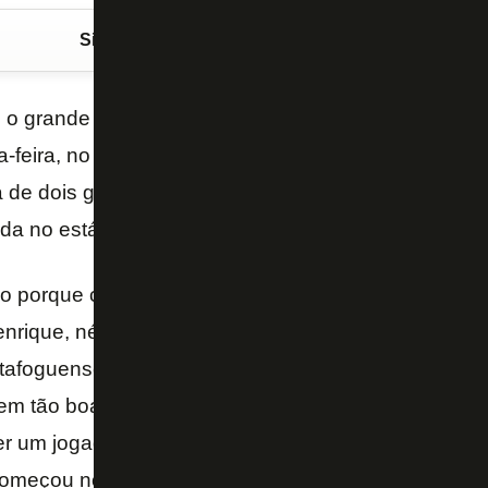
Siga o FogãoNET
no Google Discover
i o grande nome da vitória da
Seleção Brasileira
por
ta-feira, no Maracanã, pelas Eliminatórias da Copa 
a de dois gols e foi ovacionado. O comentarista
Eric 
ada no estádio.
oso porque chegou um momento do jogo que o Mara
enrique, né? O Maracanã começou a gritar o nome d
otafoguenses), não sei. Acho que de alguma forma o
m tão boa aqui no Brasil quando ele faz a tempora
r um jogador nascido no Rio de Janeiro, né? É um j
começou no Fluminense e que alcançou o sucesso 