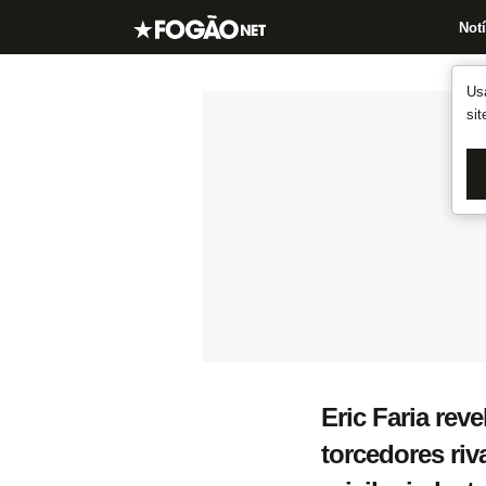
Notí
Us
si
Eric Faria rev
torcedores riv