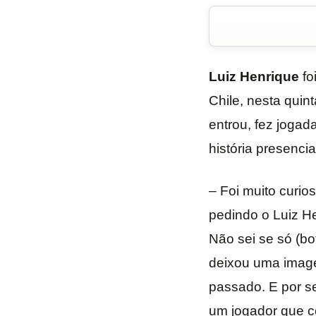
Luiz Henrique
fo
Chile, nesta quin
entrou, fez jogad
história presenci
– Foi muito curi
pedindo o Luiz H
Não sei se só (b
deixou uma image
passado. E por se
um jogador que 