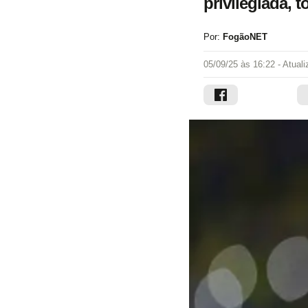
privilegiada, 
Por:
FogãoNET
05/09/25 às 16:22
- Atual