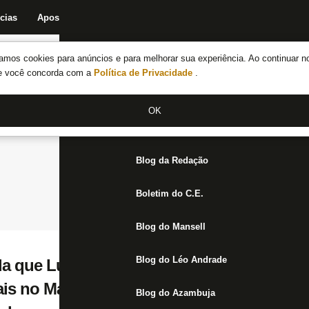
cias
Apostas
Fórum
Blog da Redação
Boletim do C.E.
Fechar menu principal
amos cookies para anúncios e para melhorar sua experiência. Ao continuar n
Notícias do Botafogo
te você concorda com a
Política de Privacidade
.
Fórum
OK
Jogos
Blog da Redação
Boletim do C.E.
Blog do Mansell
Blog do Léo Andrade
ela que Luiz Henrique teve nome gritado até
ais no Maracanã: ‘Não só a torcida do Bota
Blog do Azambuja