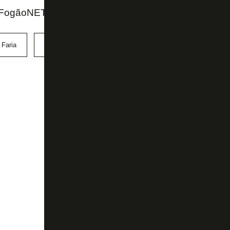
FogãoNET e SporTV
 Faria
Luiz Henrique
Seleção Brasileira