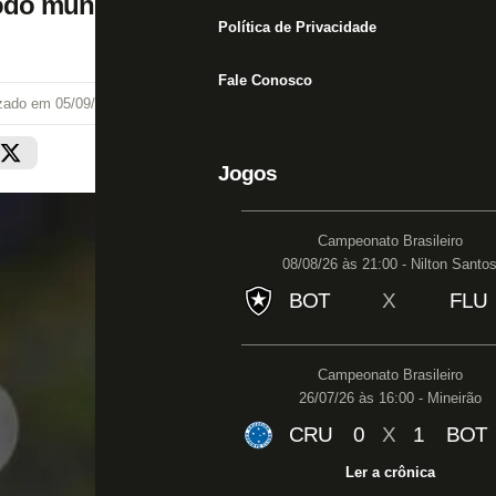
todo mundo quer ver esse cara’
Política de Privacidade
Fale Conosco
izado em
05/09/25 às 16:22
Jogos
Campeonato Brasileiro
08/08/26 às 21:00 - Nilton Santo
BOT
X
FLU
Campeonato Brasileiro
26/07/26 às 16:00 - Mineirão
CRU
0
X
1
BOT
Ler a crônica