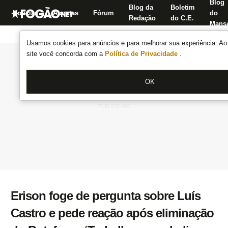
Blog
Blog da
Boletim
Notícias
Apostas
Fórum
do
Redação
do C.E.
Manse
Usamos cookies para anúncios e para melhorar sua experiência. Ao 
site você concorda com a
Política de Privacidade
.
OK
Erison foge de pergunta sobre Luís
Castro e pede reação após eliminação