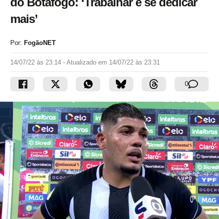
do Botafogo: ‘Trabalhar e se dedicar
mais’
Por:
FogãoNET
14/07/22 às 23:14
- Atualizado em
14/07/22 às 23:31
0