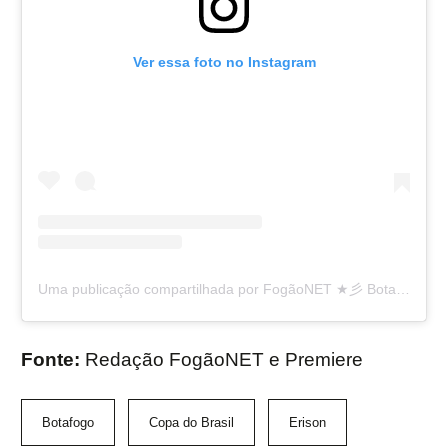
Ver essa foto no Instagram
Uma publicação compartilhada por FogãoNET ★彡 Botafogo FR 👨🏽‍💻🔥 (@fogaonet)
Fonte:
Redação FogãoNET e Premiere
Botafogo
Copa do Brasil
Erison