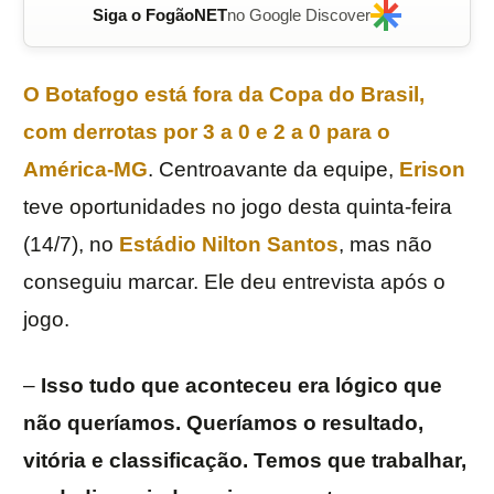
Siga o FogãoNET
no Google Discover
O
Botafogo
está fora da
Copa do Brasil
,
com derrotas por
3 a 0
e
2 a 0
para o
América-MG
. Centroavante da equipe,
Erison
teve oportunidades no jogo desta quinta-feira
(14/7), no
Estádio Nilton Santos
, mas não
conseguiu marcar. Ele deu entrevista após o
jogo.
–
Isso tudo que aconteceu era lógico que
não queríamos. Queríamos o resultado,
vitória e classificação. Temos que trabalhar,