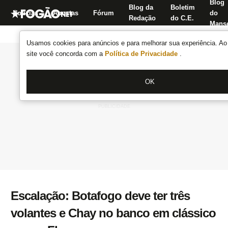
Blog
Blog da
Boletim
Notícias
Apostas
Fórum
do
Redação
do C.E.
Manse
Usamos cookies para anúncios e para melhorar sua experiência. Ao 
site você concorda com a
Política de Privacidade
.
OK
Escalação: Botafogo deve ter três
volantes e Chay no banco em clássico