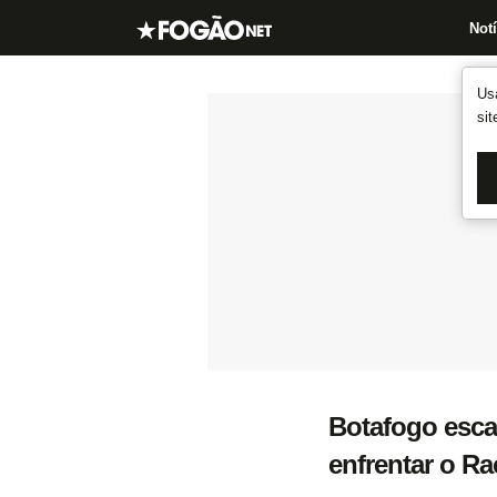
Notí
Us
si
Botafogo esca
enfrentar o Ra