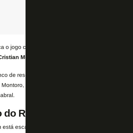
ça o jogo com
Neto; Vitinho, Ferraresi, Alexander 
Cristian Medina e Danilo; Júnior Santos, Kadir e
co de reservas são Raul, Mateo Ponte, Bastos, Mar
 Montoro, Jordan Barrera, Lucas Villalba, Joaquín Co
abral.
o do Racing
está escalado pelo técnico
Gustavo Costas
, com