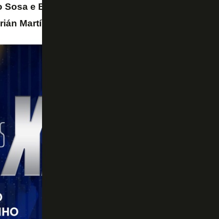
 Sosa e Basso; Martirena, Baltasar Rodríguez, Fo
drián Martínez e
Adrián Fernández
.