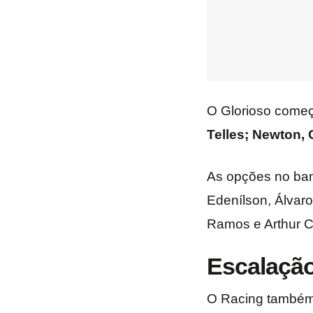
O Glorioso come
Telles; Newton, 
As opções no ban
Edenílson, Álvaro
Ramos e Arthur C
Escalaçã
O Racing também 