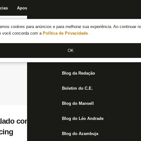
cias
Apostas
Fórum
Blog da Redação
Boletim do C.E.
Fechar menu principal
amos cookies para anúncios e para melhorar sua experiência. Ao continuar n
Notícias do Botafogo
te você concorda com a
Política de Privacidade
.
Fórum
OK
Jogos
Blog da Redação
Boletim do C.E.
Blog do Mansell
Blog do Léo Andrade
lado com Barboza, Newton, Júnior Santos 
cing
Blog do Azambuja