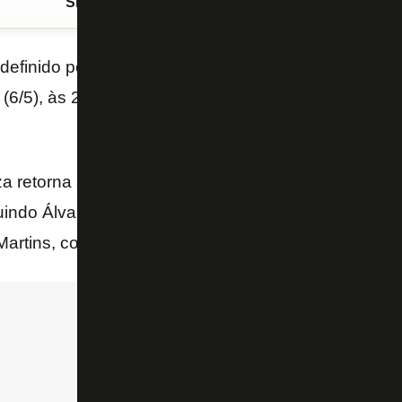
Siga o FogãoNET
no Google Discover
definido por
Franclim Carvalho
para enfrentar o
Ra
a (6/5), às 21h30, no Estádio Nilton Santos, pela
Copa
 retorna ao time no lugar de Bastos, e Newton é a p
uindo Álvaro Montoro. No ataque, Júnior Santos com
Martins, com Arthur Cabral ficando como opção no b