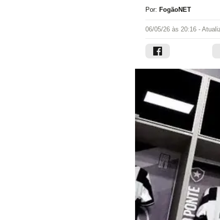
Por:
FogãoNET
06/05/26 às 20:16
- Atual