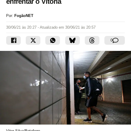
enfrentar o Vitória
Por:
FogãoNET
30/06/21 às 20:27
- Atualizado em
30/06/21 às 20:57
0
Vitor Silva/Botafogo