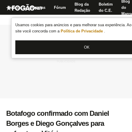
Blog
Blog da
Boletim
Notícias
Apostas
Fórum
do
Redação
do C.E.
Manse
Usamos cookies para anúncios e para melhorar sua experiência. Ao 
site você concorda com a
Política de Privacidade
.
OK
Botafogo confirmado com Daniel
Borges e Diego Gonçalves para