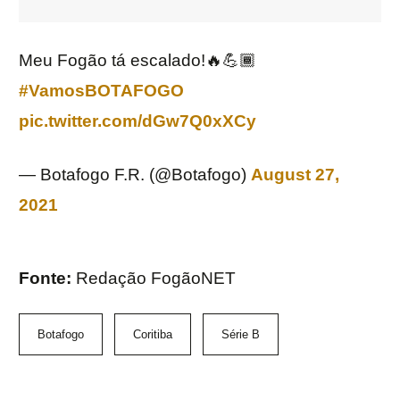
Meu Fogão tá escalado!🔥💪🏾
#VamosBOTAFOGO
pic.twitter.com/dGw7Q0xXCy
— Botafogo F.R. (@Botafogo)
August 27,
2021
Fonte:
Redação FogãoNET
Botafogo
Coritiba
Série B