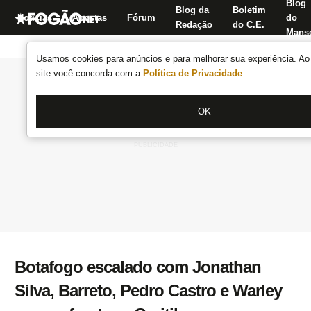
Blog
Blog da
Boletim
Notícias
Apostas
Fórum
do
Redação
do C.E.
Manse
Usamos cookies para anúncios e para melhorar sua experiência. Ao 
site você concorda com a
Política de Privacidade
.
OK
Botafogo escalado com Jonathan
Silva, Barreto, Pedro Castro e Warley