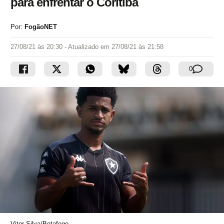
para enfrentar o Coritiba
Por:
FogãoNET
27/08/21 às 20:30
- Atualizado em
27/08/21 às 21:58
0
Vitor Silva/Botafogo