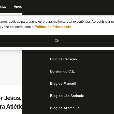
cias
Apostas
Fórum
Blog da Redação
Boletim do C.E.
Fechar menu principal
amos cookies para anúncios e para melhorar sua experiência. Ao continuar n
Notícias do Botafogo
te você concorda com a
Política de Privacidade
.
Fórum
OK
Jogos
Blog da Redação
Boletim do C.E.
Blog do Mansell
Blog do Léo Andrade
r Jesus, Savarino e Luiz Henrique devem d
a Atlético-MG, diz site
Blog do Azambuja