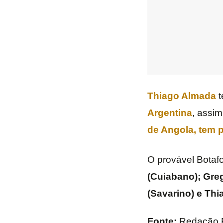
Thiago Almada
t
Argentina
, assi
de
Angola
, tem 
O provável Botaf
(Cuiabano); Greg
(Savarino) e Th
Fonte:
Redação 