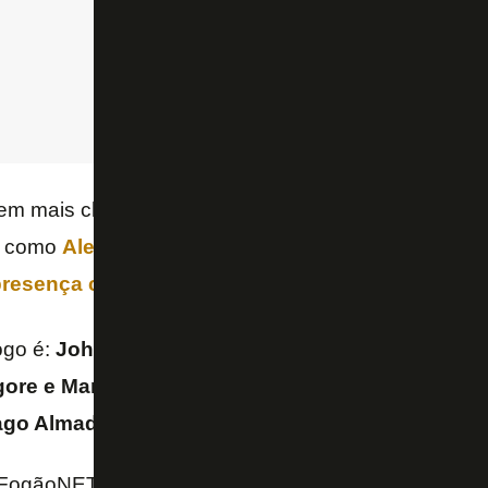
em mais chances de atuar pelo Botafogo, por ser re
m como
Alex Telles
, banco no Brasil.
Bastos
, libera
presença confirmada
.
ogo é:
John; Vitinho, Bastos, Alexander Barboza e
ore e Marlon Freitas; Júnior Santos (Luiz Henriq
iago Almada; Tiquinho Soares
.
FogãoNET e GE