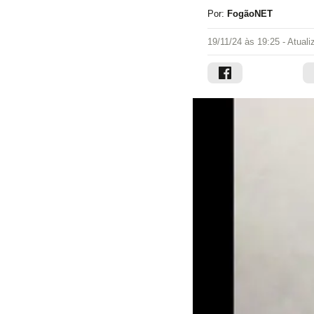
Por:
FogãoNET
19/11/24 às 19:25
- Atual