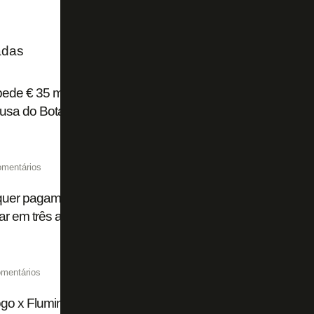
adas
pede € 35 milhões fixos ao Flamengo por Luiz Henrique e pod
ausa do Botafogo
omentários
quer pagamento à vista por Luiz Henrique, ex-Botafogo; F
ar em três anos, diz site
mentários
go x Fluminense chega a 15 mil ingressos vendidos de fo