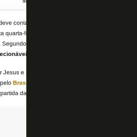
Siga o FogãoNET
no Google Discover
deve contar com
Igor Jesus
,
Luiz Henrique
e
Sava
ta quarta-feira (20/11), na Arena Independência, pel
. Segundo o site “GE”,
o técnico
Artur Jorge
trabal
lecionáveis
.
r Jesus e Savarino serão titulares nesta terça nas
El
 pelo
Brasil
e outro pela
Venezuela
. Já Luiz Henriq
 partida da
Seleção Brasileira
contra o
Uruguai
.