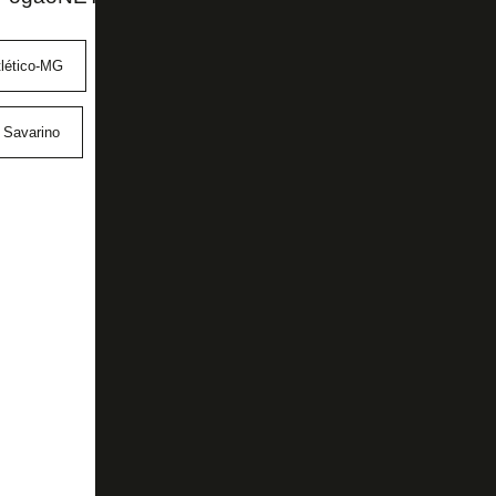
tlético-MG
Bastos
Botafogo
Campeonato Brasileiro
Savarino
Seleção Brasileira
Thiago Almada