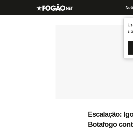
Notí
Us
si
Escalação: Igo
Botafogo contr