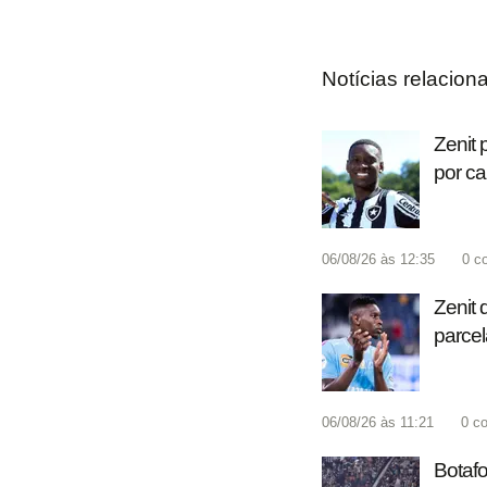
Notícias relacion
Zenit 
por c
06/08/26 às 12:35
0
c
Zenit 
parcel
06/08/26 às 11:21
0
co
Botafo