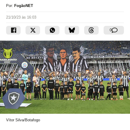
Por:
FogãoNET
21/10/23 às 16:03
0
Vítor Silva/Botafogo