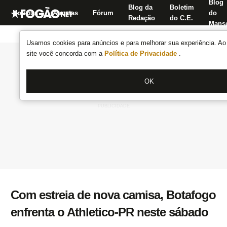
Blog
Blog da
Boletim
Notícias
Apostas
Fórum
do
Redação
do C.E.
Manse
Usamos cookies para anúncios e para melhorar sua experiência. Ao 
site você concorda com a
Política de Privacidade
.
OK
Com estreia de nova camisa, Botafogo
enfrenta o Athletico-PR neste sábado