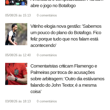
abre o jogo no Botafogo
05/08/26 às 15:13
0
comentários
Vitinho elogia nova gestão: 'Sabemos
um pouco do plano do Botafogo. Fico
feliz porque tudo que nos falam está
acontecendo'
05/08/26 às 12:40
0
comentários
Comentaristas criticam Flamengo e
Palmeiras por troca de acusações
sobre arbitragem: ‘Outro dia estávamos
falando do John Textor, é a mesma
coisa’
03/08/26 às 18:13
0
comentários