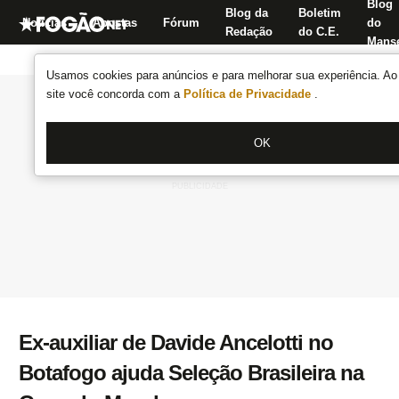
Blog
Blog da
Boletim
Notícias
Apostas
Fórum
do
Redação
do C.E.
Manse
Usamos cookies para anúncios e para melhorar sua experiência. Ao 
site você concorda com a
Política de Privacidade
.
OK
Ex-auxiliar de Davide Ancelotti no
Botafogo ajuda Seleção Brasileira na