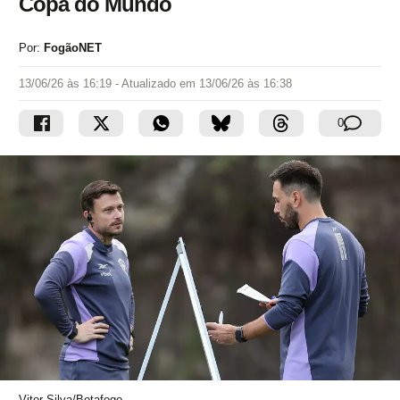
Copa do Mundo
Por:
FogãoNET
13/06/26 às 16:19
- Atualizado em
13/06/26 às 16:38
0
Vitor Silva/Botafogo