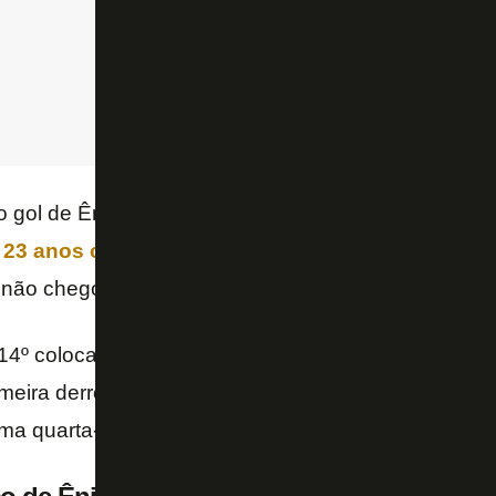
ro gol de Ênio pelo Amazonas, na 13ª partida dele pe
e 23 anos chegou a ser emprestado pelo Botafo
 não chegou a atuar pelo time belga.
4º colocado na Série B, com quatro pontos, enquan
eira derrota e está em terceiro, com nove. A equip
a quarta-feira para visitar o
Ceará
, na Arena Caste