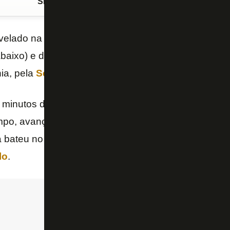
Siga o FogãoNET
no Google Discover
velado na
base
do
Botafogo
,
Ênio
brilhou neste s
baixo) e decretando a vitória do
Amazonas
sobre 
ia, pela
Série B do Brasileirão-2024.
 minutos do primeiro tempo, após Ênio conseguir r
mpo, avançar com toques curtos e soltar uma bomba
a bateu no travessão e quicou dentro do gol, não d
lo
.