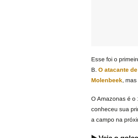
Esse foi o primei
B.
O atacante d
Molenbeek
, mas
O Amazonas é o 1
conheceu sua prim
a campo na próxim