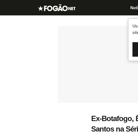
Notí
Us
si
Ex-Botafogo, Ê
Santos na Séri