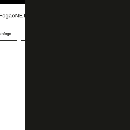
 FogãoNET
tafogo
Ênio
Santos
Série B