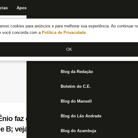
cias
Apostas
Fórum
Blog da Redação
Boletim do C.E.
Fechar menu principal
amos cookies para anúncios e para melhorar sua experiência. Ao continuar n
Notícias do Botafogo
te você concorda com a
Política de Privacidade
.
Fórum
OK
Jogos
Blog da Redação
Boletim do C.E.
Blog do Mansell
Blog do Léo Andrade
nio faz golaço e decide vitória do Amazon
e B; veja
Blog do Azambuja