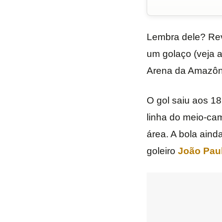
Lembra dele? Re
um golaço (veja a
Arena da Amazôn
O gol saiu aos 18
linha do meio-ca
área. A bola aind
goleiro
João Pau