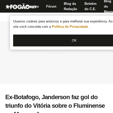
Blog
Blog da
Boletim
Notícias
Apostas
Fórum
do
Redação
do C.E.
Manse
Usamos cookies para anúncios e para melhorar sua experiência. Ao 
site você concorda com a
Política de Privacidade
.
OK
Ex-Botafogo, Janderson faz gol do
triunfo do Vitória sobre o Fluminense