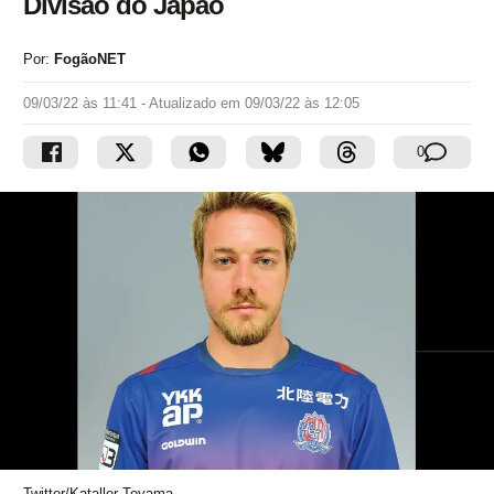
Divisão do Japão
Por:
FogãoNET
09/03/22 às 11:41
- Atualizado em
09/03/22 às 12:05
0
Twitter/Kataller Toyama