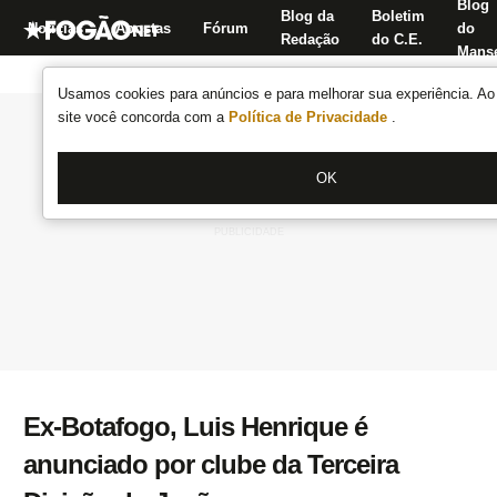
Blog
Blog da
Boletim
Notícias
Apostas
Fórum
do
Redação
do C.E.
Manse
Usamos cookies para anúncios e para melhorar sua experiência. Ao 
site você concorda com a
Política de Privacidade
.
OK
Ex-Botafogo, Luis Henrique é
anunciado por clube da Terceira