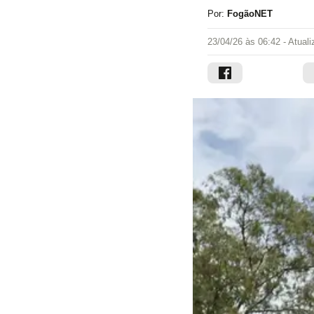
Por:
FogãoNET
23/04/26 às 06:42
- Atual