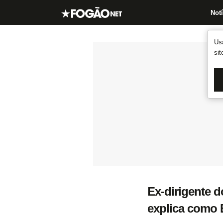
Notí
Us
si
Ex-dirigente 
explica como 