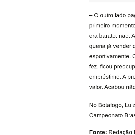
– O outro lado pa
primeiro momento
era barato, não.
queria já vender 
esportivamente. O
fez, ficou preoc
empréstimo. A pr
valor. Acabou não
No Botafogo, Lui
Campeonato Brasi
Fonte:
Redação 