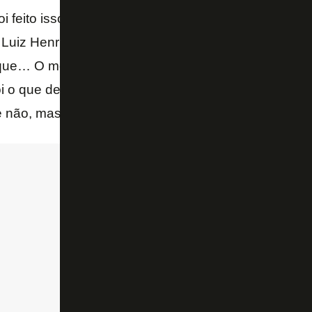
 feito isso em vários jogadores. E aí o que aconte
uiz Henrique. Foi muito respeitoso com a gente, foi 
ue… O mesmo empresário que falou que tinha a poss
 o que derrubou o empréstimo para vender o jogador
ue não, mas é assim. Entendeu? – disse Marcos Braz