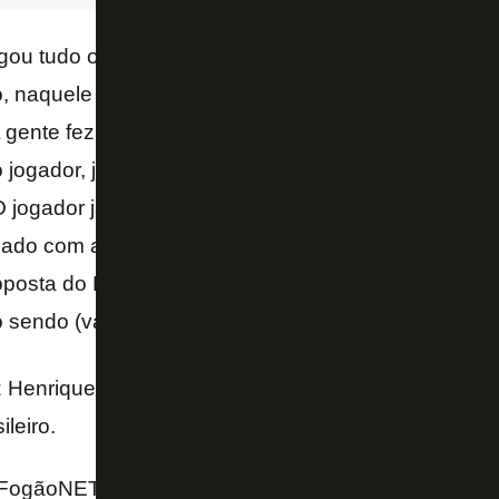
gou tudo o que era possível no jogador. E a gente e
, naquele momento, a gente tinha que fazer por em
 A gente fez uma proposta boa de empréstimo na épo
o jogador, já entendia que já tinha dado tudo o que p
 jogador já estava querendo sair. Na época, o
Flum
upado com a nossa ida lá. O Fluminense também son
oposta do Flamengo era empréstimo. O Textor foi e
 sendo (valor alto) pelo jogador que é – adicionou.
z Henrique foi Rei da América, além de campeão da 
leiro.
FogãoNET e Charla Podcast