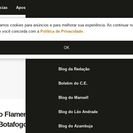
cias
Apostas
Fórum
Blog da Redação
Boletim do C.E.
Fechar menu principal
amos cookies para anúncios e para melhorar sua experiência. Ao continuar n
Notícias do Botafogo
te você concorda com a
Política de Privacidade
.
Fórum
OK
Jogos
Blog da Redação
Boletim do C.E.
Blog do Mansell
Blog do Léo Andrade
do Flamengo diz que tentou Luiz Henrique 
Botafogo levou: ‘John Textor foi e comprou
Blog do Azambuja