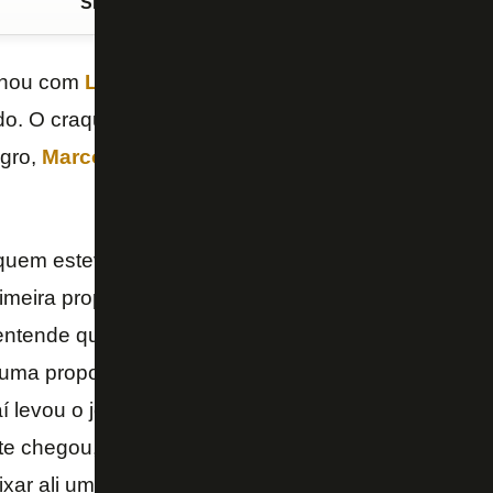
Siga o FogãoNET
no Google Discover
hou com
Luiz Henrique
em 2024, foi à Espanha neg
o. O craque acertou com o
Botafogo
, e o resto é hi
egro,
Marcos Braz
contou bastidores da negociação 
 quem esteve na casa do Luiz Henrique fui eu. Eu e 
imeira proposta do Flamengo era uma proposta de 
ntende que por empréstimo não saía de jeito nenhu
uma proposta, o John Textor vai e paga o preço qu
í levou o jogador. Foi isso que aconteceu, o resto…
te chegou, nós chegamos para fazer um empréstimo 
eixar ali uma cláusula que você possa exercer em 