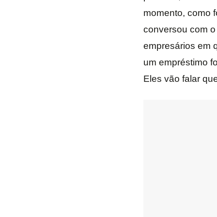
momento, como foi
conversou com o L
empresários em q
um empréstimo foi
Eles vão falar q