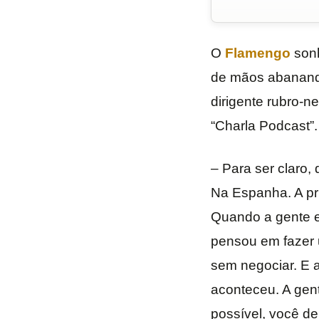
O
Flamengo
son
de mãos abanand
dirigente rubro-n
“Charla Podcast”.
– Para ser claro,
Na Espanha. A pr
Quando a gente e
pensou em fazer 
sem negociar. E a
aconteceu. A gen
possível, você d