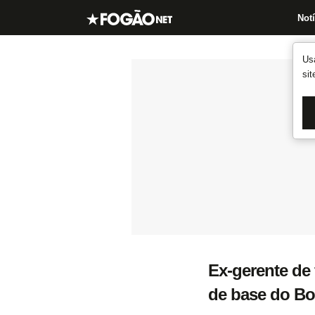
Notí
Us
si
Ex-gerente de 
de base do Bo