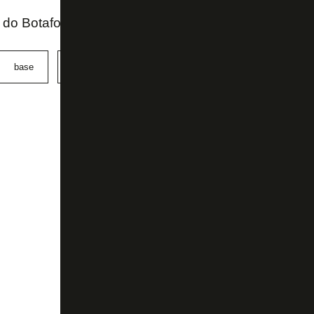
al do Botafogo
base
Botafogo