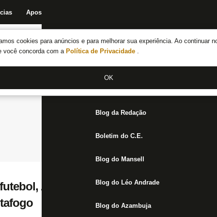
cias
Apostas
Fórum
Blog da Redação
Boletim do C.E.
Fechar menu principal
amos cookies para anúncios e para melhorar sua experiência. Ao continuar n
Notícias do Botafogo
te você concorda com a
Política de Privacidade
.
Fórum
OK
Jogos
Blog da Redação
Boletim do C.E.
Blog do Mansell
Blog do Léo Andrade
futebol, Augusto Oliveira é o novo diretor 
tafogo
Blog do Azambuja