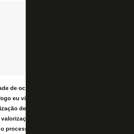
ade de ocupar uma função tão relevante no Depa
fogo eu vi como uma convocação. Eu acredito mu
rização de pessoas que já estão aqui. É uma man
a valorização interna e para a manutenção da cu
 o processo de formação e entender o mais rápid