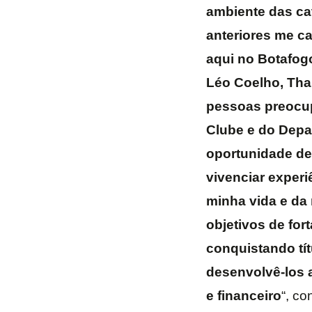
ambiente das ca
anteriores me c
aqui no Botafogo
Léo Coelho, Thai
pessoas preocup
Clube e do Depar
oportunidade de
vivenciar experi
minha vida e da 
objetivos de fort
conquistando tí
desenvolvê-los a
e financeiro
“, co