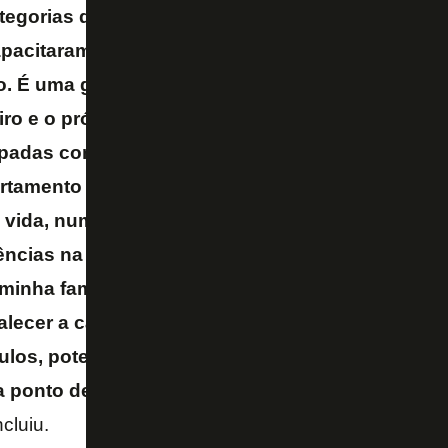
tegorias de base. Tenho a convicção que as exp
apacitaram para dar conta dessa responsabilidad
. É uma gratidão imensa pela confiança que o Al
ro e o próprio John, e me faz acreditar que o Club
adas com o processo e para que esses impacte
tamento de futebol. Estou muito feliz e satisfeit
 vida, num Clube que estou há quase dois anos 
ências na equipe principal que vão ficar marcada
minha família. Tenho convicção que a gente vai a
alecer a captação, identificação de atletas, conti
tulos, potencializando assim a formação desses 
 ponto de abastecerem a equipe principal, dando
ncluiu.