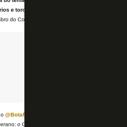
a do tema, defendo que a reunião [extraordinária]
ios e torcedores, respeitados os limites legais e 
ro do Conselho Deliberativo alvinegro.
 o
@Botafogo
Clube Social? Obedecer o Estatuto e
erano: o Conselho Deliberativo.