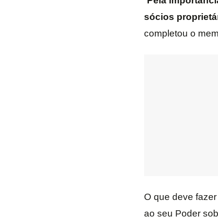
“
Pela importânci
sócios proprietár
completou o memb
O que deve fazer
ao seu Poder sob