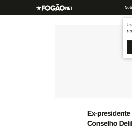
Notí
Us
si
Ex-presidente
Conselho Deli