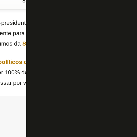
Siga o FogãoNET
no Google Discover
x-presidente do
Conselho Fiscal
do
Botafogo
, soli
gente para que o
Conselho Deliberativo
debata a aç
rumos da
SAF
.
 políticos da Eagle Bidco/Ares suspensos pela Ju
ter 100% do poder de decisão. André Souza defende
assar por votação do Conselho Deliberativo.