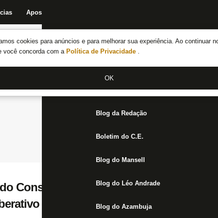
cias
Apostas
Fórum
Blog da Redação
Boletim do C.E.
Fechar menu principal
amos cookies para anúncios e para melhorar sua experiência. Ao continuar n
Notícias do Botafogo
te você concorda com a
Política de Privacidade
.
Fórum
OK
Jogos
Blog da Redação
Boletim do C.E.
Blog do Mansell
Blog do Léo Andrade
 do Conselho Fiscal pede que Botafogo c
berativo de forma urgente para debater at
Blog do Azambuja