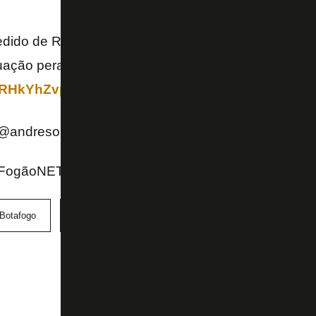
edido de Reunião Extraordinária Urgente para que o
uação perante a SAF. No mesmo documento, solicit
/3RHkYhZvpS
(@andresouza_a1)
April 30, 2026
FogãoNET e X do André Souza
Botafogo
Conselho Deliberativo
SAF