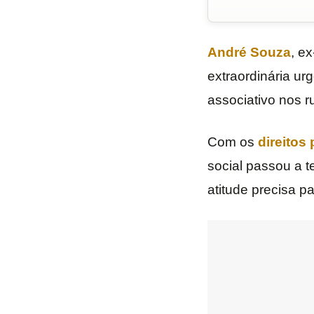
André Souza
, e
extraordinária ur
associativo nos 
Com os
direitos
social passou a 
atitude precisa p