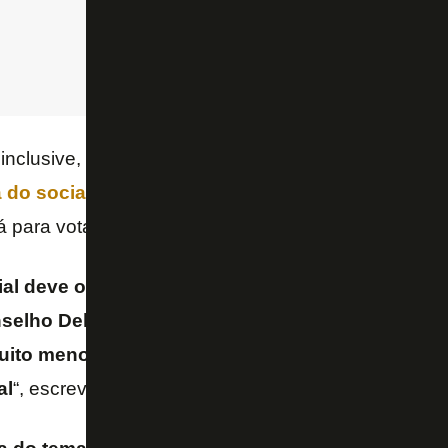
 inclusive, que a
indicação de João Paulo Menna B
a do social no Conselho de Administração da SA
á para votação.
al deve obedecer o Estatuto e submeter o tema 
elho Deliberativo. […] O ponto é simples: nem c
ito menos os torcedores, sabem de forma oficial
al
“, escreveu André no X.