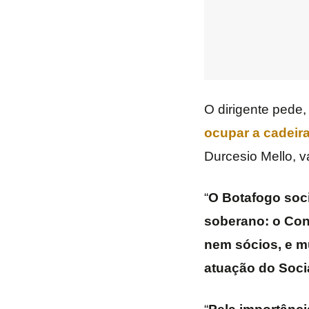
O dirigente pede,
ocupar a cadeir
Durcesio Mello, v
“
O Botafogo soci
soberano: o Cons
nem sócios, e mu
atuação do Soci