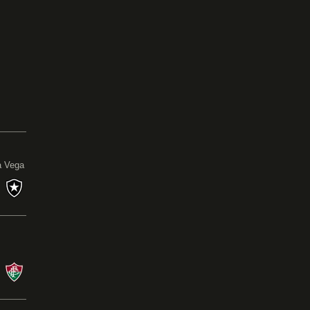
0
a Vega
s